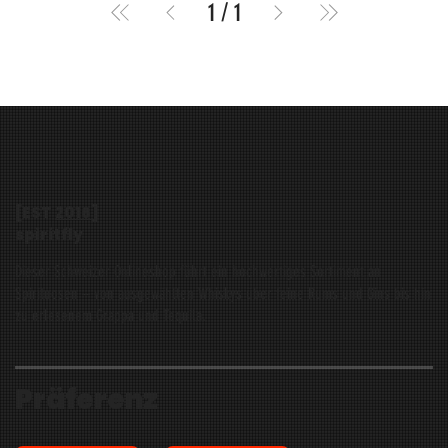
1
/
1
[EST
2016
]
spiritfly
Dieser Schweizer Onlineshop führt ein hochwertiges Sortiment an
Spirituosen – von ausgewählten Whiskys über feine Rums und Gins bis hin
zu erlesenem Grappa und Tequila.
Präferenz