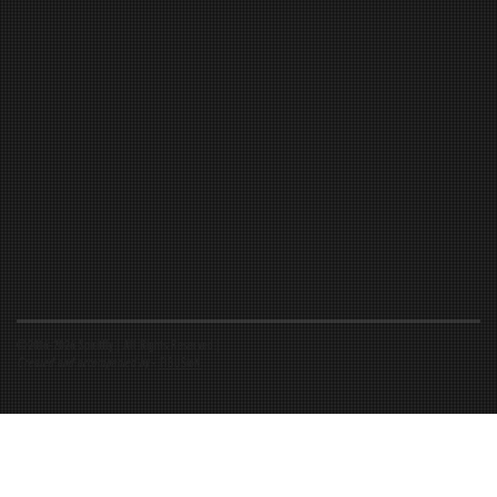
©2016-2026 Spiritfly | All Rights Reserved |
Created and accompanied by
-
FIBUSioN