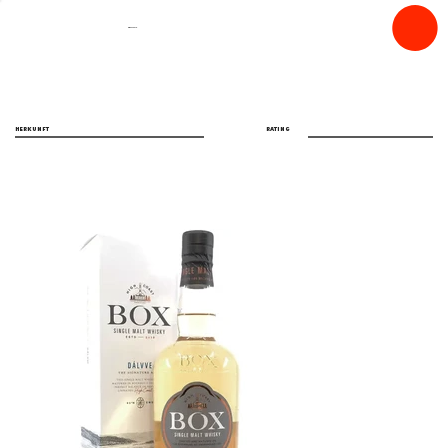
spiritfly
HERKUNFT
RATING