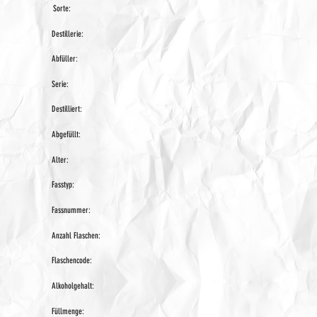
Sorte:
Destillerie:
Abfüller:
Serie:
Destilliert:
Abgefüllt:
Alter:
Fasstyp:
Fassnummer:
Anzahl Flaschen:
Flaschencode:
Alkoholgehalt:
Füllmenge: