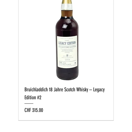
Bruichladdich 18 Jahre Scotch Whisky – Legacy
Edition #2
Preis
CHF 315.00
Bio zertifiziert
Bio zertifiziert
Tasting-Box
Private Cask