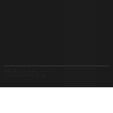
©2016-2026 Spiritfly | All Rights Reserved |
Created and accompanied by
-
FIBUSioN