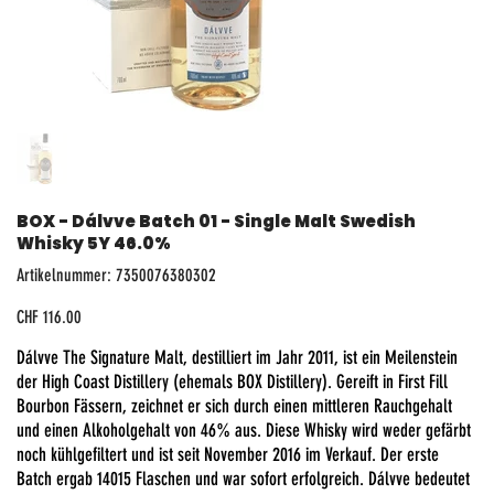
BOX - Dálvve Batch 01 - Single Malt Swedish
Whisky 5Y 46.0%
Artikelnummer:
Artikelnummer:
7350076380302
7350076380302
Preis
CHF 116.00
Dálvve The Signature Malt, destilliert im Jahr 2011, ist ein Meilenstein
der High Coast Distillery (ehemals BOX Distillery). Gereift in First Fill
Bourbon Fässern, zeichnet er sich durch einen mittleren Rauchgehalt
und einen Alkoholgehalt von 46% aus. Diese Whisky wird weder gefärbt
noch kühlgefiltert und ist seit November 2016 im Verkauf. Der erste
Batch ergab 14015 Flaschen und war sofort erfolgreich. Dálvve bedeutet