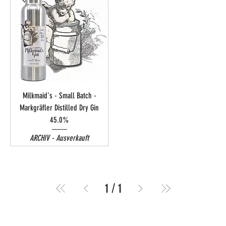
Milkmaid's - Small Batch -
Markgräfler Distilled Dry Gin
45.0%
ARCHIV - Ausverkauft
1
/
1