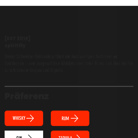
[EST
2016
]
spiritfly
Dieser Schweizer Onlineshop führt ein hochwertiges Sortiment an
Spirituosen – von ausgewählten Whiskys über feine Rums und Gins bis hin
zu erlesenem Grappa und Tequila.
Präferenz
WHISKY
RUM