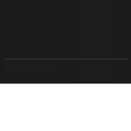
©2016-2026 Spiritfly | All Rights Reserved |
Created and accompanied by
-
FIBUSioN