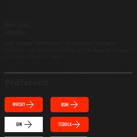
[EST
2016
]
spiritfly
Dieser Schweizer Onlineshop führt ein hochwertiges Sortiment an
Spirituosen – von ausgewählten Whiskys über feine Rums und Gins bis hin
zu erlesenem Grappa und Tequila.
Präferenz
WHISKY
RUM
TEQUILA
GIN