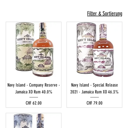
Filter & Sortierung
Navy Island - Company Reserve -
Navy Island - Special Release
Jamaica XO Rum 40.0%
2021 - Jamaica Rum XO 46.3%
Preis
Preis
CHF 62.00
CHF 79.00