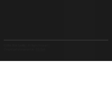
©2016-2026 Spiritfly | All Rights Reserved |
Created and accompanied by
-
FIBUSioN