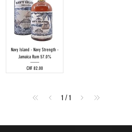
Navy Island - Navy Strength -
Jamaica Rum 57.0%
Preis
CHF 82.00
1
/
1