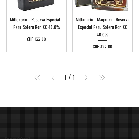
Millonario - Reserva Especial -
Millonario - Magnum - Reserva
Peru Solera Ron XO 40.0%
Especial Peru Solera Ron XO
40.0%
Preis
CHF 133.00
Preis
CHF 329.00
1
/
1