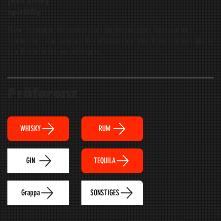
[EST
2016
]
spiritfly
Dieser Schweizer Onlineshop führt ein hochwertiges Sortiment an
Spirituosen – von ausgewählten Whiskys über feine Rums und Gins bis hin
zu erlesenem Grappa und Tequila.
Präferenz
WHISKY
RUM
TEQUILA
GIN
Grappa
SONSTIGES