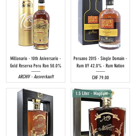
Millonario - 10th Aniversario -
Peruano 2015 - Single Domain -
Gold Reserva Peru Ron 50.0%
Rum 8Y 42.0% - Rum Nation
ARCHIV - Ausverkauft
Preis
CHF 79.00
1.5 Liter - Magnum