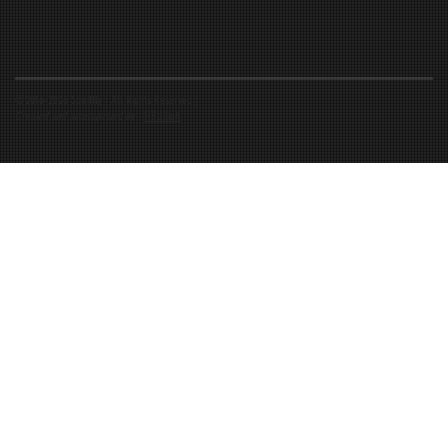
©2016-2026 Spiritfly | All Rights Reserved |
Created and accompanied by
-
FIBUSioN