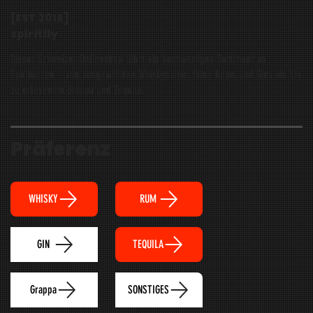
[EST
2016
]
spiritfly
Dieser Schweizer Onlineshop führt ein hochwertiges Sortiment an
Spirituosen – von ausgewählten Whiskys über feine Rums und Gins bis hin
zu erlesenem Grappa und Tequila.
Präferenz
WHISKY
RUM
TEQUILA
GIN
Grappa
SONSTIGES