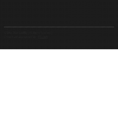
©2016-2026 Spiritfly | All Rights Reserved |
Created and accompanied by
-
FIBUSioN