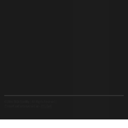
©2016-2026 Spiritfly | All Rights Reserved |
Created and accompanied by
-
FIBUSioN