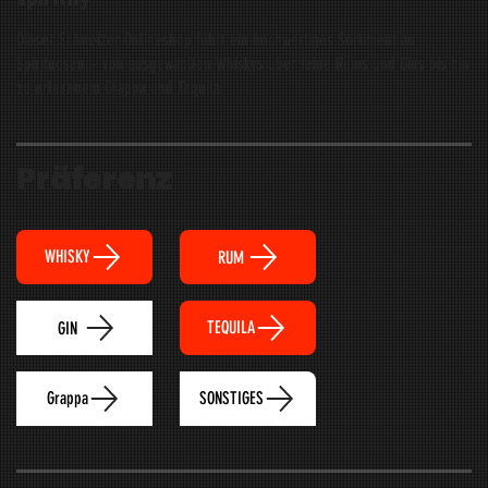
spiritfly
Dieser Schweizer Onlineshop führt ein hochwertiges Sortiment an
Spirituosen – von ausgewählten Whiskys über feine Rums und Gins bis hin
zu erlesenem Grappa und Tequila.
Präferenz
WHISKY
RUM
TEQUILA
GIN
Grappa
SONSTIGES