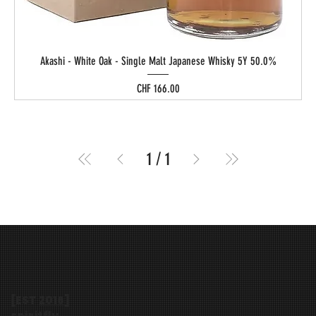
Akashi - White Oak - Single Malt Japanese Whisky 5Y 50.0%
Preis
CHF 166.00
1
/
1
[EST
2016
]