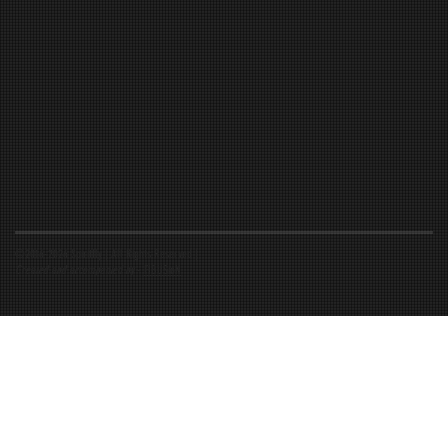
©2016-2026 Spiritfly | All Rights Reserved |
Created and accompanied by
-
FIBUSioN