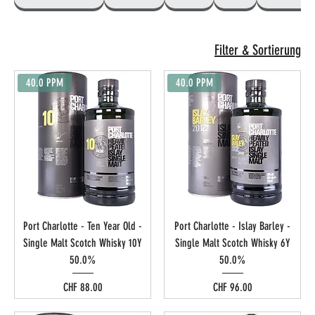
Filter & Sortierung
40.0 PPM
40.0 PPM
Port Charlotte - Ten Year Old -
Port Charlotte - Islay Barley -
Single Malt Scotch Whisky 10Y
Single Malt Scotch Whisky 6Y
50.0%
50.0%
Preis
Preis
CHF 88.00
CHF 96.00