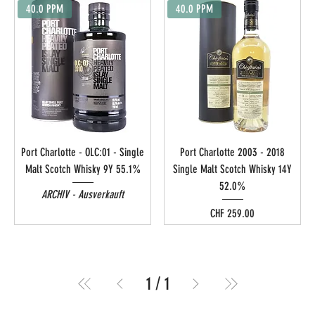
40.0 PPM
40.0 PPM
Port Charlotte - OLC:01 - Single
Port Charlotte 2003 - 2018
Malt Scotch Whisky 9Y 55.1%
Single Malt Scotch Whisky 14Y
52.0%
ARCHIV - Ausverkauft
Preis
CHF 259.00
1
/
1