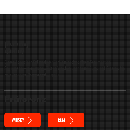
[EST
2016
]
spiritfly
Dieser Schweizer Onlineshop führt ein hochwertiges Sortiment an
Spirituosen – von ausgewählten Whiskys über feine Rums und Gins bis hin
zu erlesenem Grappa und Tequila.
Präferenz
WHISKY
RUM