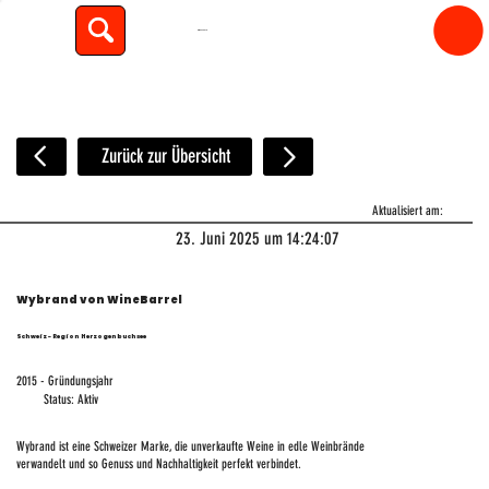
spiritfly
Zurück zur Übersicht
Aktualisiert am:
23. Juni 2025 um 14:24:07
Wybrand von WineBarrel
Schweiz - Region Herzogenbuchsee
2015 - Gründungsjahr
Status: Aktiv
Wybrand ist eine Schweizer Marke, die unverkaufte Weine in edle Weinbrände
verwandelt und so Genuss und Nachhaltigkeit perfekt verbindet.