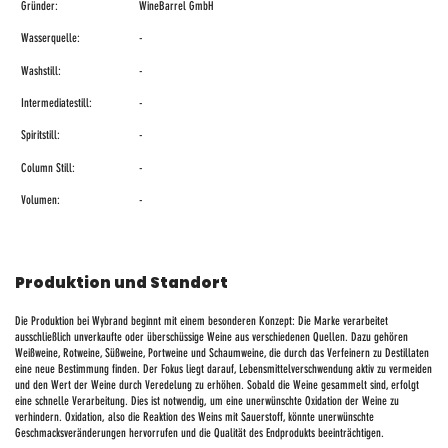
Gründer:
WineBarrel GmbH
Wasserquelle:
-
Washstill:
-
Intermediatestill:
-
Spiritstill:
-
Column Still:
-
Volumen:
-
Produktion und Standort
Die Produktion bei Wybrand beginnt mit einem besonderen Konzept: Die Marke verarbeitet
ausschließlich unverkaufte oder überschüssige Weine aus verschiedenen Quellen. Dazu gehören
Weißweine, Rotweine, Süßweine, Portweine und Schaumweine, die durch das Verfeinern zu Destillaten
eine neue Bestimmung finden. Der Fokus liegt darauf, Lebensmittelverschwendung aktiv zu vermeiden
und den Wert der Weine durch Veredelung zu erhöhen. Sobald die Weine gesammelt sind, erfolgt
eine schnelle Verarbeitung. Dies ist notwendig, um eine unerwünschte Oxidation der Weine zu
verhindern. Oxidation, also die Reaktion des Weins mit Sauerstoff, könnte unerwünschte
Geschmacksveränderungen hervorrufen und die Qualität des Endprodukts beeinträchtigen.