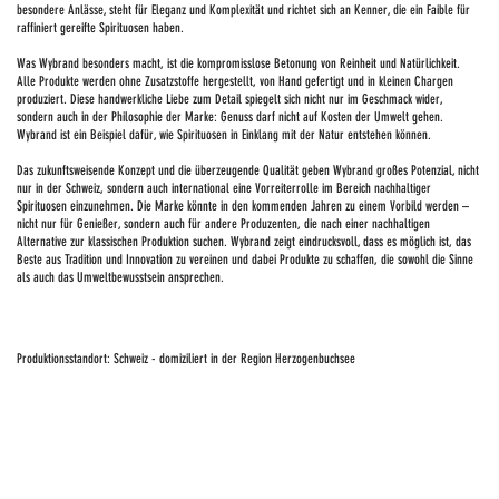
besondere Anlässe, steht für Eleganz und Komplexität und richtet sich an Kenner, die ein Faible für
raffiniert gereifte Spirituosen haben.
Was Wybrand besonders macht, ist die kompromisslose Betonung von Reinheit und Natürlichkeit.
Alle Produkte werden ohne Zusatzstoffe hergestellt, von Hand gefertigt und in kleinen Chargen
produziert. Diese handwerkliche Liebe zum Detail spiegelt sich nicht nur im Geschmack wider,
sondern auch in der Philosophie der Marke: Genuss darf nicht auf Kosten der Umwelt gehen.
Wybrand ist ein Beispiel dafür, wie Spirituosen in Einklang mit der Natur entstehen können.
Das zukunftsweisende Konzept und die überzeugende Qualität geben Wybrand großes Potenzial, nicht
nur in der Schweiz, sondern auch international eine Vorreiterrolle im Bereich nachhaltiger
Spirituosen einzunehmen. Die Marke könnte in den kommenden Jahren zu einem Vorbild werden –
nicht nur für Genießer, sondern auch für andere Produzenten, die nach einer nachhaltigen
Alternative zur klassischen Produktion suchen. Wybrand zeigt eindrucksvoll, dass es möglich ist, das
Beste aus Tradition und Innovation zu vereinen und dabei Produkte zu schaffen, die sowohl die Sinne
als auch das Umweltbewusstsein ansprechen.
Produktionsstandort: Schweiz - domiziliert in der Region Herzogenbuchsee