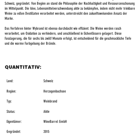
Schweiz, gegründet. Von Beginn an stand die Philosophie der Nachhaltigkeit und Ressourcenschonung
im Mittelpunkt. Die Idee, Lebensmittelverschwendung aktiv zu bekämpfen, indem nicht mehr trinkbare
Weine zu edlen Destillaten verarbeitet werden, unterstreicht den zukunftsweisenden Ansatz der
Marke.
Das Verfahren hinter Wybrand ist ebenso durchdacht wie effizient: Die Weine werden rasch
verarbeitet, um Oxidation zu verhindern, und anschließend in Eichenfässern gelagert. Diese
Fasslagerung, die für sechs bis zwölf Monate erfolgt, ist entscheidend für die geschmackliche Tiefe
und die warme Farbgebung der Brände.
QUANTITATIV:
Land:
Schweiz
Region:
Herzogenbuchsee
Typ:
Weinbrand
Status:
Aktiv
Eigentümer:
WineBarrel GmbH
Gegründet:
2015