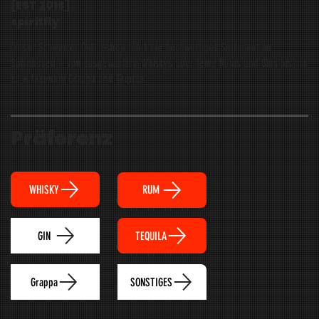
[EST
2016
]
spiritfly
Dieser Schweizer Onlineshop führt ein hochwertiges Sortiment an
Spirituosen – von ausgewählten Whiskys über feine Rums und Gins bis hin
zu erlesenem Grappa und Tequila.
Präferenz
WHISKY
RUM
TEQUILA
GIN
Grappa
SONSTIGES