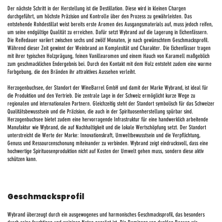
Der nächste Schritt in der Herstellung ist die Destillation. Diese wird in kleinen Chargen
durchgeführt, um höchste Präzision und Kontrolle über den Prozess zu gewährleisten. Das
entstehende Rohdestillat weist bereits erste Aromen des Ausgangsmaterials auf, muss jedoch reifen,
um seine endgültige Qualität zu erreichen. Dafür setzt Wybrand auf die Lagerung in Eichenfässern.
Die Reifedauer variiert zwischen sechs und zwölf Monaten, je nach gewünschtem Geschmacksprofil.
Während dieser Zeit gewinnt der Weinbrand an Komplexität und Charakter. Die Eichenfässer tragen
mit ihrer typischen Holzprägung, feinen Vanillearomen und einem Hauch von Karamell maßgeblich
zum geschmacklichen Endergebnis bei. Durch den Kontakt mit dem Holz entsteht zudem eine warme
Farbgebung, die den Bränden ihr attraktives Aussehen verleiht.
Herzogenbuchsee, der Standort der WineBarrel GmbH und damit der Marke Wybrand, ist ideal für
die Produktion und den Vertrieb. Die zentrale Lage in der Schweiz ermöglicht kurze Wege zu
regionalen und internationalen Partnern. Gleichzeitig steht der Standort symbolisch für das Schweizer
Qualitätsbewusstsein und die Präzision, die auch in der Spirituosenherstellung spürbar sind.
Herzogenbuchsee bietet zudem eine hervorragende Infrastruktur für eine handwerklich arbeitende
Manufaktur wie Wybrand, die auf Nachhaltigkeit und die lokale Wertschöpfung setzt. Der Standort
unterstreicht die Werte der Marke: Innovationskraft, Umweltbewusstsein und die Verpflichtung,
Genuss und Ressourcenschonung miteinander zu verbinden. Wybrand zeigt eindrucksvoll, dass eine
hochwertige Spirituosenproduktion nicht auf Kosten der Umwelt gehen muss, sondern diese aktiv
schützen kann.
Geschmacksprofil
Wybrand überzeugt durch ein ausgewogenes und harmonisches Geschmacksprofil, das besonders