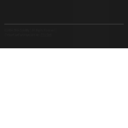
©2016-2026 Spiritfly | All Rights Reserved |
Created and accompanied by
-
FIBUSioN