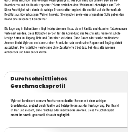
durch seine fruchtigen und weinigen Noten geprägt ist. Die Dominanz von dunklen Beeren wie
Brombeeren und ein Hauch tropischer Früchte verleihen dem Weinbrand Lebendigkeit und Tiefe.
Diese Fruchtigkeit wird durch die weinige Grundstruktur ergänzt, die deutlich auf die Herkunft als
Destillat aus überschüssigen Weinen hinweist. Sherrynoten sowie eine angenehme Süße geben dem
Brand eine besondere Komplexität.
Die Lagerung in Eichenfässern fügt holzige Aromen hinzu, die mit Vanille und dezenten Tabaknuancen
verfeinert werden. Diese Holznoten sorgen für die Abrundung des Geschmacks, während subtile
ledrige Noten im Abgang Tiefe und Charakter verleihen. Ohne Rauch oder starke medizinische
Aromen bleibt Wybrand ein klarer, reiner Brand, der sich durch seine Eleganz und Zugänglichkeit
auszeichnet. Die natürliche Herstellung ohne Zusatzstoffe trägt dazu bei, dass alle Aromen
authentisch und harmonisch wirken.
Durchschnittliches
Geschmacksprofil
Wybrand kombiniert intensive Fruchtaromen dunkler Beeren mit einer weinigen
Grundstruktur, ergänzt durch Vanille und holzige Noten aus der Fasslagerung. Der Brand
ist klar und elegant, ohne rauchige oder medizinische Aromen. Diese Vielschichtigkeit
macht ihn sowohl genussvoll als auch zugänglich.