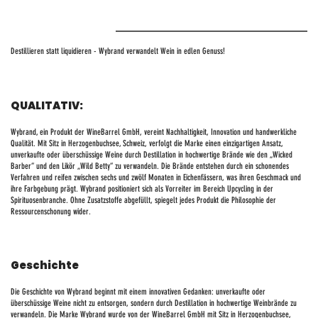
Destillieren statt liquidieren - Wybrand verwandelt Wein in edlen Genuss!
QUALITATIV:
Wybrand, ein Produkt der WineBarrel GmbH, vereint Nachhaltigkeit, Innovation und handwerkliche
Qualität. Mit Sitz in Herzogenbuchsee, Schweiz, verfolgt die Marke einen einzigartigen Ansatz,
unverkaufte oder überschüssige Weine durch Destillation in hochwertige Brände wie den „Wicked
Barber“ und den Likör „Wild Betty“ zu verwandeln. Die Brände entstehen durch ein schonendes
Verfahren und reifen zwischen sechs und zwölf Monaten in Eichenfässern, was ihren Geschmack und
ihre Farbgebung prägt. Wybrand positioniert sich als Vorreiter im Bereich Upcycling in der
Spirituosenbranche. Ohne Zusatzstoffe abgefüllt, spiegelt jedes Produkt die Philosophie der
Ressourcenschonung wider.
Geschichte
Die Geschichte von Wybrand beginnt mit einem innovativen Gedanken: unverkaufte oder
überschüssige Weine nicht zu entsorgen, sondern durch Destillation in hochwertige Weinbrände zu
verwandeln. Die Marke Wybrand wurde von der WineBarrel GmbH mit Sitz in Herzogenbuchsee,