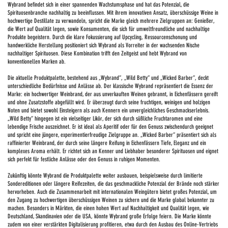
Wybrand befindet sich in einer spannenden Wachstumsphase und hat das Potenzial, die
Spirituosenbranche nachhaltig zu beeinflussen. Mit ihrem innovativen Ansatz, überschüssige Weine in
hochwertige Destillate zu verwandeln, spricht die Marke gleich mehrere Zielgruppen an: Genießer,
die Wert auf Qualität legen, sowie Konsumenten, die sich für umweltfreundliche und nachhaltige
Produkte begeistern. Durch die klare Fokussierung auf Upcycling, Ressourcenschonung und
handwerkliche Herstellung positioniert sich Wybrand als Vorreiter in der wachsenden Nische
nachhaltiger Spirituosen. Diese Kombination trifft den Zeitgeist und hebt Wybrand von
konventionellen Marken ab.
Die aktuelle Produktpalette, bestehend aus „Wybrand“, „Wild Betty“ und „Wicked Barber“, deckt
unterschiedliche Bedürfnisse und Anlässe ab. Der klassische Wybrand repräsentiert die Essenz der
Marke: ein hochwertiger Weinbrand, der aus unverkauften Weinen gebrannt, in Eichenfässern gereift
und ohne Zusatzstoffe abgefüllt wird. Er überzeugt durch seine fruchtigen, weinigen und holzigen
Noten und bietet sowohl Einsteigern als auch Kennern ein unvergleichliches Geschmackserlebnis.
„Wild Betty“ hingegen ist ein vielseitiger Likör, der sich durch süßliche Fruchtaromen und eine
lebendige Frische auszeichnet. Er ist ideal als Aperitif oder für den Genuss zwischendurch geeignet
und spricht eine jüngere, experimentierfreudige Zielgruppe an. „Wicked Barber“ präsentiert sich als
raffinierter Weinbrand, der durch seine längere Reifung in Eichenfässern Tiefe, Eleganz und ein
komplexes Aroma erhält. Er richtet sich an Kenner und Liebhaber besonderer Spirituosen und eignet
sich perfekt für festliche Anlässe oder den Genuss in ruhigen Momenten.
Zukünftig könnte Wybrand die Produktpalette weiter ausbauen, beispielsweise durch limitierte
Sondereditionen oder längere Reifezeiten, die das geschmackliche Potenzial der Brände noch stärker
hervorheben. Auch die Zusammenarbeit mit internationalen Weingütern bietet großes Potenzial, um
den Zugang zu hochwertigen überschüssigen Weinen zu sichern und die Marke global bekannter zu
machen. Besonders in Märkten, die einen hohen Wert auf Nachhaltigkeit und Qualität legen, wie
Deutschland, Skandinavien oder die USA, könnte Wybrand große Erfolge feiern. Die Marke könnte
zudem von einer verstärkten Digitalisierung profitieren, etwa durch den Ausbau des Online-Vertriebs