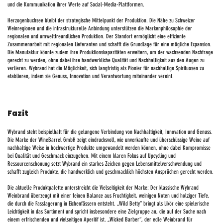
und die Kommunikation ihrer Werte auf Social-Media-Plattformen.
Herzogenbuchsee bleibt der strategische Mittelpunkt der Produktion. Die Nähe zu Schweizer
Weinregionen und die infrastrukturelle Anbindung unterstützen die Markenphilosophie der
regionalen und umweltfreundlichen Produktion. Der Standort ermöglicht eine effiziente
Zusammenarbeit mit regionalen Lieferanten und schafft die Grundlage für eine mögliche Expansion.
Die Manufaktur könnte zudem ihre Produktionskapazitäten erweitern, um der wachsenden Nachfrage
gerecht zu werden, ohne dabei ihre handwerkliche Qualität und Nachhaltigkeit aus den Augen zu
verlieren. Wybrand hat die Möglichkeit, sich langfristig als Pionier für nachhaltige Spirituosen zu
etablieren, indem sie Genuss, Innovation und Verantwortung miteinander vereint.
Fazit
Wybrand steht beispielhaft für die gelungene Verbindung von Nachhaltigkeit, Innovation und Genuss.
Die Marke der WineBarrel GmbH zeigt eindrucksvoll, wie unverkaufte und überschüssige Weine auf
nachhaltige Weise in hochwertige Produkte umgewandelt werden können, ohne dabei Kompromisse
bei Qualität und Geschmack einzugehen. Mit einem klaren Fokus auf Upcycling und
Ressourcenschonung setzt Wybrand ein starkes Zeichen gegen Lebensmittelverschwendung und
schafft zugleich Produkte, die handwerklich und geschmacklich höchsten Ansprüchen gerecht werden.
Die aktuelle Produktpalette unterstreicht die Vielseitigkeit der Marke: Der klassische Wybrand
Weinbrand überzeugt mit einer feinen Balance aus Fruchtigkeit, weinigen Noten und holziger Tiefe,
die durch die Fasslagerung in Eichenfässern entsteht. „Wild Betty“ bringt als Likör eine spielerische
Leichtigkeit in das Sortiment und spricht insbesondere eine Zielgruppe an, die auf der Suche nach
einem erfrischenden und vielseitigen Aperitif ist. „Wicked Barber“, der edle Weinbrand für