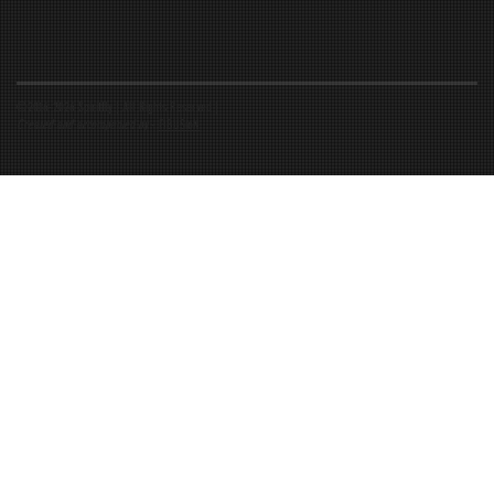
©2016-2026 Spiritfly | All Rights Reserved |
Created and accompanied by
-
FIBUSioN