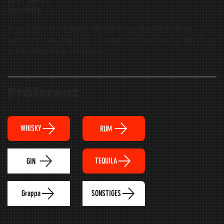
spiritfly
Dieser Schweizer Onlineshop führt ein hochwertiges Sortiment an
Spirituosen – von ausgewählten Whiskys über feine Rums und Gins bis hin
zu erlesenem Grappa und Tequila.
Präferenz
WHISKY
RUM
TEQUILA
GIN
Grappa
SONSTIGES