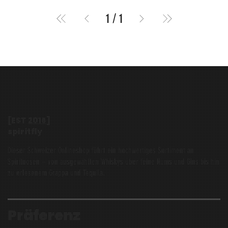
1
/
1
[EST
2016
]
spiritfly
Dieser Schweizer Onlineshop führt ein hochwertiges Sortiment an
Spirituosen – von ausgewählten Whiskys über feine Rums und Gins bis hin
zu erlesenem Grappa und Tequila.
Präferenz