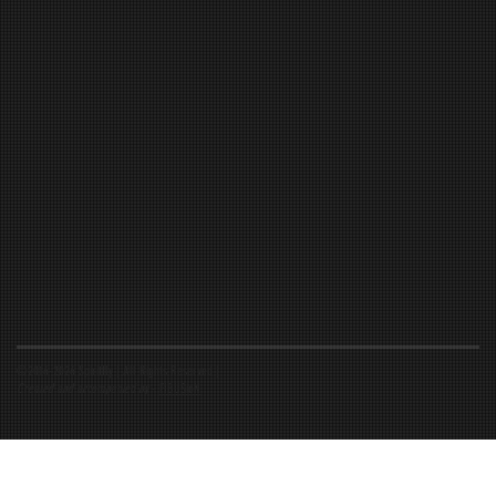
©2016-2026 Spiritfly | All Rights Reserved |
Created and accompanied by
-
FIBUSioN