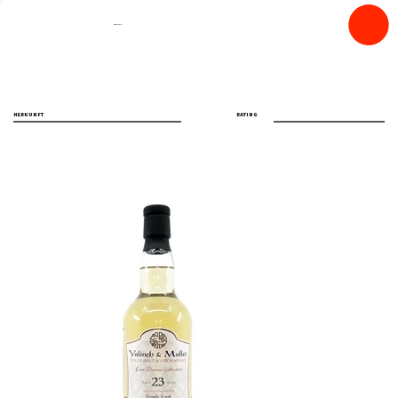
spiritfly
HERKUNFT
RATING