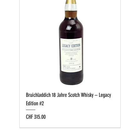
Bruichladdich 18 Jahre Scotch Whisky – Legacy
Edition #2
Preis
CHF 315.00
Bio zertifiziert
Bio zertifiziert
Tasting-Box
Private Cask