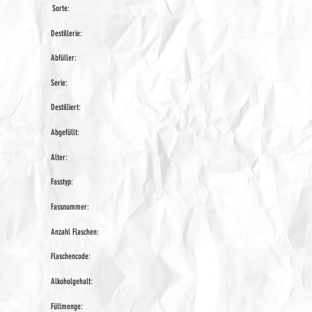
Sorte:
Destillerie:
Abfüller:
Serie:
Destilliert:
Abgefüllt:
Alter:
Fasstyp:
Fassnummer:
Anzahl Flaschen:
Flaschencode:
Alkoholgehalt:
Füllmenge: