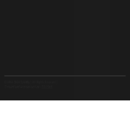
©2016-2026 Spiritfly | All Rights Reserved |
Created and accompanied by
-
FIBUSioN