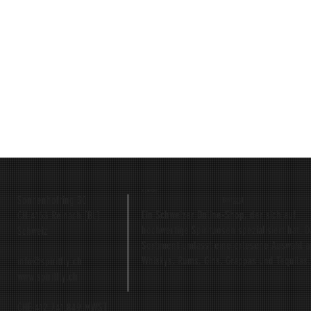
spiritfly
Sonnenhofring 30
[EST
2016]
Ein Schweizer Online-Shop, der sich auf
CH-4153 Reinach [BL]
hochwertige Spirituosen spezialisiert hat. D
Schweiz
Sortiment umfasst eine erlesene Auswahl a
Whiskys, Rums, Gins, Grappas und Tequilas.
info@spiritfly.ch
www.spiritfly.ch
CHE-412.741.849 MWST