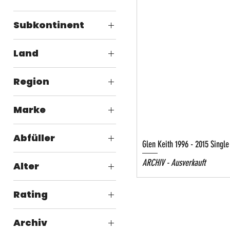
Europa
Subkontinent
Nordeuropa
Land
Schottland
Region
╔► Schottland
Marke
╠ Speyside
Glen Keith
Abfüller
Glen Keith 1996 - 2015 Singl
╠ Jack Wiebers
ARCHIV - Ausverkauft
Alter
╔► Whisky
Rating
╠ 20 bis 30
╔► Whisky
╠ 10 bis 20
Archiv
╠ 80 bis 90