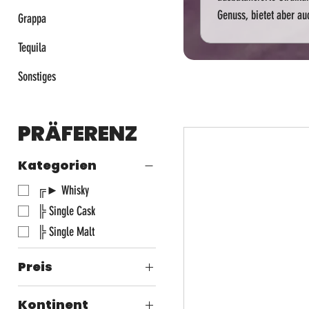
Genuss, bietet aber auc
Grappa
Tequila
Sonstiges
PRÄFERENZ
Kategorien
╔► Whisky
╠ Single Cask
╠ Single Malt
Preis
Kontinent
163 CHF
330 CHF