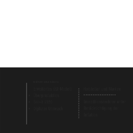
Nützliche Links
Erweitertes GSI-Modell
Hersteller und Marken
Überproduktion
Investitionsrechner unter
Brexit 2020
Berücksichtigung der
Digitaler Umbruch
Inflation