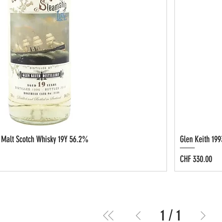
e Malt Scotch Whisky 19Y 56.2%
Glen Keith 199
Preis
CHF 330.00
1
/
1