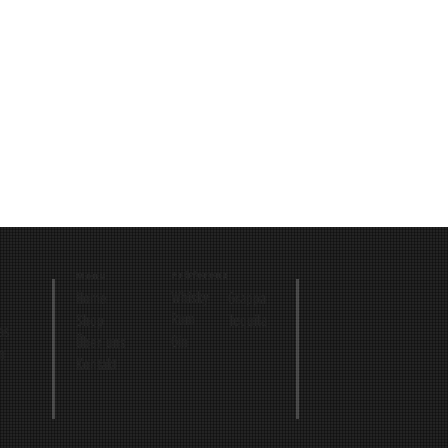
Präferenz
Menu
Whisky
Grappa
Home
Rum
Tequila
Shop
as
Gin
Über uns
n
Kontakt