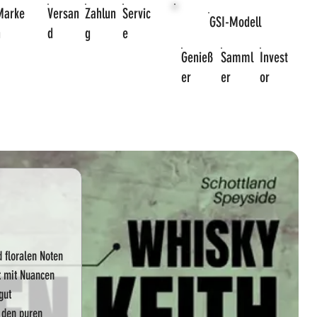
Marke
Versan
Zahlun
Servic
GSI-Modell
n
d
g
e
Genieß
Samml
Invest
er
er
or
d floralen Noten
kt mit Nuancen
gut
r den puren