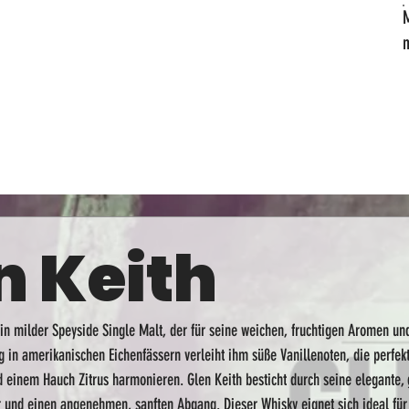
n Keith
ein milder Speyside Single Malt, der für seine weichen, fruchtigen Aromen un
ng in amerikanischen Eichenfässern verleiht ihm süße Vanillenoten, die perfe
d einem Hauch Zitrus harmonieren. Glen Keith besticht durch seine elegante, 
r und einen angenehmen, sanften Abgang. Dieser Whisky eignet sich ideal fü