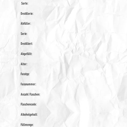
Sorte:
Destillerie:
Abfüller:
Serie:
Destilliert:
Abgefüllt:
Alter:
Fasstyp:
Fassnummer:
Anzahl Flaschen:
Flaschencode:
Alkoholgehalt:
Füllmenge: