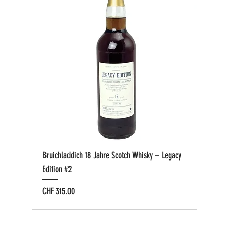
Bruichladdich 18 Jahre Scotch Whisky – Legacy
Edition #2
Preis
CHF 315.00
Bio zertifiziert
Bio zertifiziert
Tasting-Box
Private Cask