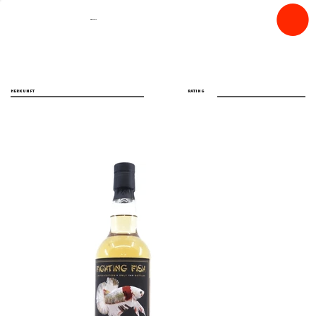
spiritfly
HERKUNFT
RATING