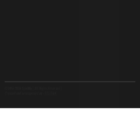
©2016-2026 Spiritfly | All Rights Reserved |
Created and accompanied by
-
FIBUSioN