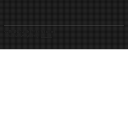
©2016-2026 Spiritfly | All Rights Reserved |
Created and accompanied by
-
FIBUSioN