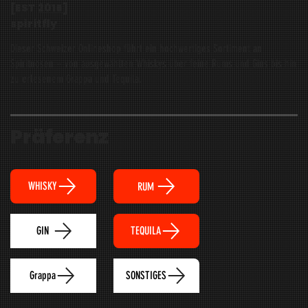
[EST
2016
]
spiritfly
Dieser Schweizer Onlineshop führt ein hochwertiges Sortiment an
Spirituosen – von ausgewählten Whiskys über feine Rums und Gins bis hin
zu erlesenem Grappa und Tequila.
Präferenz
WHISKY
RUM
TEQUILA
GIN
Grappa
SONSTIGES