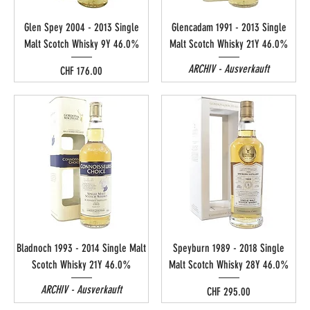
Glen Spey 2004 - 2013 Single
Glencadam 1991 - 2013 Single
Malt Scotch Whisky 9Y 46.0%
Malt Scotch Whisky 21Y 46.0%
ARCHIV - Ausverkauft
Preis
CHF 176.00
Bladnoch 1993 - 2014 Single Malt
Speyburn 1989 - 2018 Single
Scotch Whisky 21Y 46.0%
Malt Scotch Whisky 28Y 46.0%
ARCHIV - Ausverkauft
Preis
CHF 295.00