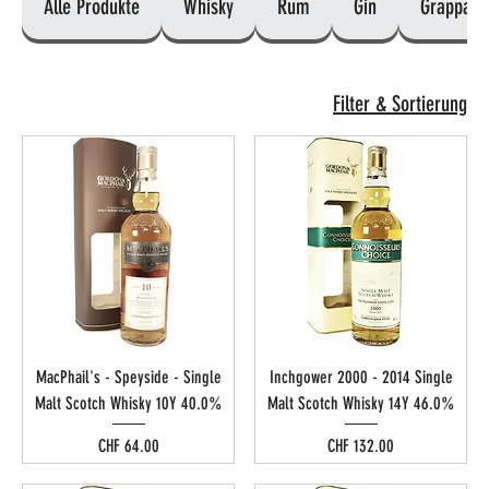
Alle Produkte
Whisky
Rum
Gin
Grappa
Filter & Sortierung
MacPhail's - Speyside - Single
Inchgower 2000 - 2014 Single
Malt Scotch Whisky 10Y 40.0%
Malt Scotch Whisky 14Y 46.0%
Preis
Preis
CHF 64.00
CHF 132.00