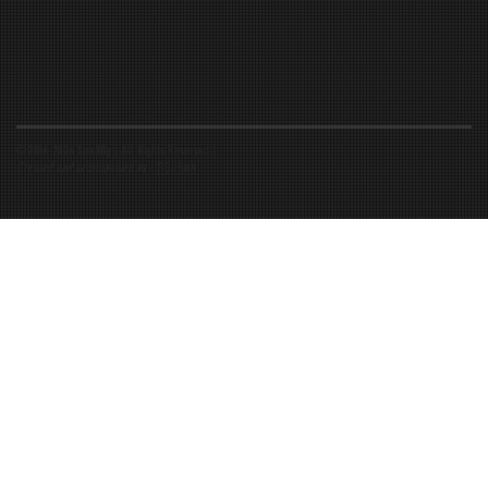
©2016-2026 Spiritfly | All Rights Reserved |
Created and accompanied by
-
FIBUSioN