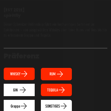
[EST
2016
]
spiritfly
Dieser Schweizer Onlineshop führt ein hochwertiges Sortiment an
Spirituosen – von ausgewählten Whiskys über feine Rums und Gins bis hin
zu erlesenem Grappa und Tequila.
Präferenz
WHISKY
RUM
TEQUILA
GIN
Grappa
SONSTIGES