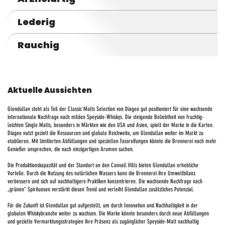
Lederig
Rauchig
Aktuelle Aussichten
Glendullan steht als Teil der Classic Malts Selection von Diageo gut positioniert für eine wachsende
internationale Nachfrage nach milden Speyside-Whiskys. Die steigende Beliebtheit von fruchtig-
leichten Single Malts, besonders in Märkten wie den USA und Asien, spielt der Marke in die Karten.
Diageo nutzt gezielt die Ressourcen und globale Reichweite, um Glendullan weiter im Markt zu
etablieren. Mit limitierten Abfüllungen und speziellen Fassreifungen könnte die Brennerei noch mehr
Genießer ansprechen, die nach einzigartigen Aromen suchen.
Die Produktionskapazität und der Standort an den Convall Hills bieten Glendullan erhebliche
Vorteile. Durch die Nutzung des natürlichen Wassers kann die Brennerei ihre Umweltbilanz
verbessern und sich auf nachhaltigere Praktiken konzentrieren. Die wachsende Nachfrage nach
„grünen“ Spirituosen verstärkt diesen Trend und verleiht Glendullan zusätzliches Potenzial.
Für die Zukunft ist Glendullan gut aufgestellt, um durch Innovation und Nachhaltigkeit in der
globalen Whiskybranche weiter zu wachsen. Die Marke könnte besonders durch neue Abfüllungen
und gezielte Vermarktungsstrategien ihre Präsenz als zugänglicher Speyside-Malt nachhaltig