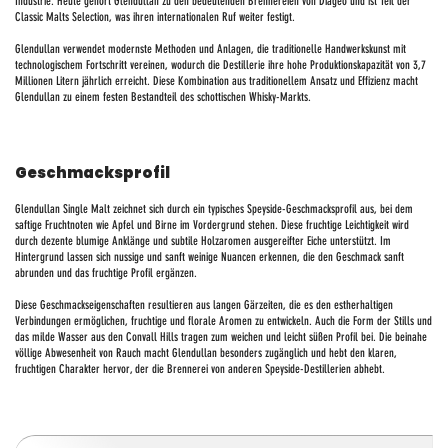
Industrie. Heute gehört Glendullan zu den bedeutenden Brennereien von Diageo und ist Teil der
Classic Malts Selection, was ihren internationalen Ruf weiter festigt.
Glendullan verwendet modernste Methoden und Anlagen, die traditionelle Handwerkskunst mit
technologischem Fortschritt vereinen, wodurch die Destillerie ihre hohe Produktionskapazität von 3,7
Millionen Litern jährlich erreicht. Diese Kombination aus traditionellem Ansatz und Effizienz macht
Glendullan zu einem festen Bestandteil des schottischen Whisky-Markts.
Geschmacksprofil
Glendullan Single Malt zeichnet sich durch ein typisches Speyside-Geschmacksprofil aus, bei dem
saftige Fruchtnoten wie Apfel und Birne im Vordergrund stehen. Diese fruchtige Leichtigkeit wird
durch dezente blumige Anklänge und subtile Holzaromen ausgereifter Eiche unterstützt. Im
Hintergrund lassen sich nussige und sanft weinige Nuancen erkennen, die den Geschmack sanft
abrunden und das fruchtige Profil ergänzen.
Diese Geschmackseigenschaften resultieren aus langen Gärzeiten, die es den estherhaltigen
Verbindungen ermöglichen, fruchtige und florale Aromen zu entwickeln. Auch die Form der Stills und
das milde Wasser aus den Convall Hills tragen zum weichen und leicht süßen Profil bei. Die beinahe
völlige Abwesenheit von Rauch macht Glendullan besonders zugänglich und hebt den klaren,
fruchtigen Charakter hervor, der die Brennerei von anderen Speyside-Destillerien abhebt.