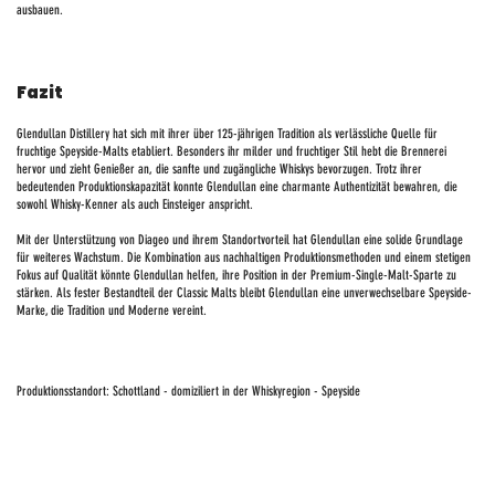
ausbauen.
Fazit
Glendullan Distillery hat sich mit ihrer über 125-jährigen Tradition als verlässliche Quelle für
fruchtige Speyside-Malts etabliert. Besonders ihr milder und fruchtiger Stil hebt die Brennerei
hervor und zieht Genießer an, die sanfte und zugängliche Whiskys bevorzugen. Trotz ihrer
bedeutenden Produktionskapazität konnte Glendullan eine charmante Authentizität bewahren, die
sowohl Whisky-Kenner als auch Einsteiger anspricht.
Mit der Unterstützung von Diageo und ihrem Standortvorteil hat Glendullan eine solide Grundlage
für weiteres Wachstum. Die Kombination aus nachhaltigen Produktionsmethoden und einem stetigen
Fokus auf Qualität könnte Glendullan helfen, ihre Position in der Premium-Single-Malt-Sparte zu
stärken. Als fester Bestandteil der Classic Malts bleibt Glendullan eine unverwechselbare Speyside-
Marke, die Tradition und Moderne vereint.
Produktionsstandort: Schottland - domiziliert in der Whiskyregion - Speyside