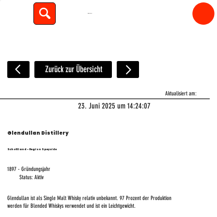
spiritfly
Zurück zur Übersicht
Aktualisiert am:
23. Juni 2025 um 14:24:07
Glendullan Distillery
Schottland - Region Speyside
1897 - Gründungsjahr
Status: Aktiv
Glendullan ist als Single Malt Whisky relativ unbekannt. 97 Prozent der Produktion
werden für Blended Whiskys verwendet und ist ein Leichtgewicht.