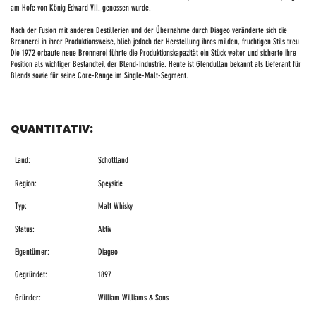
am Hofe von König Edward VII. genossen wurde.
Nach der Fusion mit anderen Destillerien und der Übernahme durch Diageo veränderte sich die
Brennerei in ihrer Produktionsweise, blieb jedoch der Herstellung ihres milden, fruchtigen Stils treu.
Die 1972 erbaute neue Brennerei führte die Produktionskapazität ein Stück weiter und sicherte ihre
Position als wichtiger Bestandteil der Blend-Industrie. Heute ist Glendullan bekannt als Lieferant für
Blends sowie für seine Core-Range im Single-Malt-Segment.
QUANTITATIV:
Land:
Schottland
Region:
Speyside
Typ:
Malt Whisky
Status:
Aktiv
Eigentümer:
Diageo
Gegründet:
1897
Gründer:
William Williams & Sons