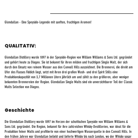
Glendullan - Eine Speyside-Legende mit sanften, fruchtigen Aromen!
QUALITATIV:
Glendullan Distillery wurde 1897 in der Speyside-Region von William Williams & Sons Ltd. gegründet
und gehört heute zu Diageo. Sie ist bekannt für ihren milden und fruchtigen Single Malt, der sich
durch den Einsatz von reinem Wasser aus den Convall Hills auszeichnet. Die Brennerei, die direkt am
Ufer des Flusses Fiddich liegt, setzt mit ihren drei großen Wash- und drei Spirit Stills eine
Produktionskapazität von 3,7 Millionen Litern jährlich um und zählt zu den größeren, aber weniger
bekannten Brennereien der Region. Glendullan Single Malts sind ein unverzichtbarer Teil der Classic
Malts Selection von Diageo.
Geschichte
Die Glendullan Distillery wurde 1897 im Herzen der schottischen Speyside von William Williams &
Sons Ltd. gegründet. Die Region, bekannt für ihre zahlreichen Whisky-Destillerien, war ideal für die
Produktion feiner Malts und profitierte von einer hochwertigen Wasserquelle in den Convall Hills. In
den frühen Jahren war Glendullan beliebt und lieferte Whisky bis nach London, wo der Whisky sogar