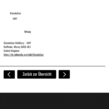
Glendullan
1897
Whisky
Glendullan Distillery - 1897
Dufftown, Moray AB55 4DJ
United Kingdom
https://de.wikipedia.org/wiki/Glendullan
Zurück zur Übersicht