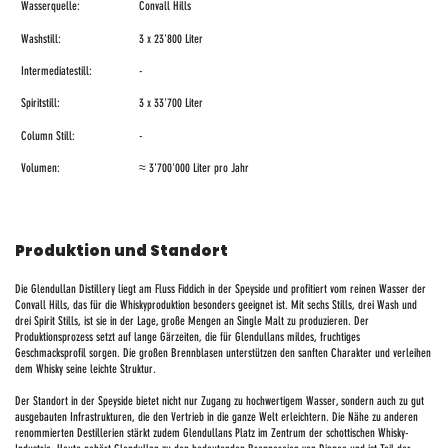
Wasserquelle:
Convall Hills
Washstill:
3 x 23'800 Liter
Intermediatestill:
-
Spiritstill:
3 x 33'700 Liter
Column Still:
-
Volumen:
≈ 3'700'000 Liter pro Jahr
Produktion und Standort
Die Glendullan Distillery liegt am Fluss Fiddich in der Speyside und profitiert vom reinen Wasser der
Convall Hills, das für die Whiskyproduktion besonders geeignet ist. Mit sechs Stills, drei Wash und
drei Spirit Stills, ist sie in der Lage, große Mengen an Single Malt zu produzieren. Der
Produktionsprozess setzt auf lange Gärzeiten, die für Glendullans mildes, fruchtiges
Geschmacksprofil sorgen. Die großen Brennblasen unterstützen den sanften Charakter und verleihen
dem Whisky seine leichte Struktur.
Der Standort in der Speyside bietet nicht nur Zugang zu hochwertigem Wasser, sondern auch zu gut
ausgebauten Infrastrukturen, die den Vertrieb in die ganze Welt erleichtern. Die Nähe zu anderen
renommierten Destillerien stärkt zudem Glendullans Platz im Zentrum der schottischen Whisky-