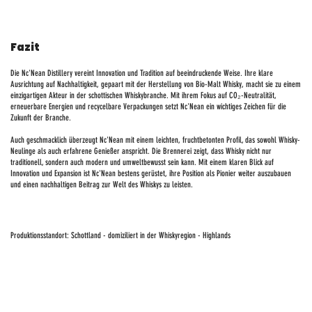
Fazit
Die Nc'Nean Distillery vereint Innovation und Tradition auf beeindruckende Weise. Ihre klare
Ausrichtung auf Nachhaltigkeit, gepaart mit der Herstellung von Bio-Malt Whisky, macht sie zu einem
einzigartigen Akteur in der schottischen Whiskybranche. Mit ihrem Fokus auf CO₂-Neutralität,
erneuerbare Energien und recycelbare Verpackungen setzt Nc'Nean ein wichtiges Zeichen für die
Zukunft der Branche.
Auch geschmacklich überzeugt Nc'Nean mit einem leichten, fruchtbetonten Profil, das sowohl Whisky-
Neulinge als auch erfahrene Genießer anspricht. Die Brennerei zeigt, dass Whisky nicht nur
traditionell, sondern auch modern und umweltbewusst sein kann. Mit einem klaren Blick auf
Innovation und Expansion ist Nc'Nean bestens gerüstet, ihre Position als Pionier weiter auszubauen
und einen nachhaltigen Beitrag zur Welt des Whiskys zu leisten.
Produktionsstandort: Schottland - domiziliert in der Whiskyregion - Highlands