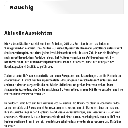
Rauchig
Aktuelle Aussichten
Die Nc'Nean Distillery hat sich seit ihrer Gründung 2013 als Vorreiter in der nachhaltigen
Whiskyproduktion etabliert. Ihre Position als erste CO₂-neutrale Brennerei Schottlands unterstreicht
den Innovationsgeist, der hinter jedem Produktionsschritt steht. In einer Zeit, in der die Nachfrage
nach umweltfreundlichen Produkten steigt, hat Nc'Nean einen klaren Wettbewerbsvorteil. Die
Brennerei plant, ihre Produktionskapazitäten behutsam zu erweitern, ohne ihre Prinzipien der
Nachhaltigkeit und Qualität zu gefährden.
Zudem arbeitet Nc'Nean kontinuierlich an neuen Rezepturen und Fassreifungen, um ihr Portfolio zu
diversifizieren. Kürzlich wurden experimentelle Abfüllungen mit verschiedenen Weinfässern und
anderen Holzarten vorgestellt, die bei Whisky-Liebhabern auf großes Interesse stoßen. Diese
strategische Ausweitung des Sortiments könnte Nc'Nean helfen, in neue Märkte vorzustoßen und ihre
internationale Präsenz auszubauen.
Ein weiterer Fokus liegt auf der Förderung des Tourismus. Die Brennerei plant, in den kommenden
Jahren verstärkt auf Besuche und Veranstaltungen zu setzen, um die Marke erlebbar zu machen.
Ihre malerische Lage in den Highlands bietet ideale Voraussetzungen, um Besucher aus aller Welt
anzuziehen. Mit einem Mix aus Innovationskraft und einer klaren, nachhaltigen Mission ist Nc'Nean
bestens positioniert, um in der sich wandelnden Whiskyindustrie weiterhin zu wachsen und Maßstäbe
zu setzen.