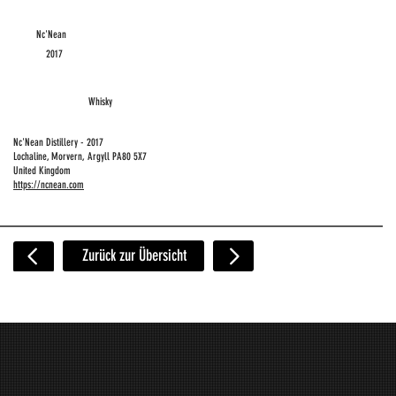
Nc'Nean
2017
Whisky
Nc'Nean Distillery - 2017
Lochaline, Morvern, Argyll PA80 5X7
United Kingdom
https://ncnean.com
Zurück zur Übersicht