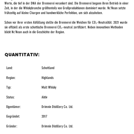
Werte, die tief in der DNA der Brennerei verankert sind. Die Brennerei begann ihren Betrieb in einer
Zeit, in der die Whiskybranche größtenteils von Großproduktionen dominiert wurde. Nc'Nean setzte
frühzeitig auf kleine Chargen und handwerkliche Perfektion, um sich abzuheben.
Schon vor ihrer ersten Abfüllung stellte die Brennerei die Weichen für CO₂-Neutralität. 2021 wurde
sie offiziell als erste schottische Brennerei CO₂-neutral zertifiziert. Neben innovativen Methoden
blickt Nc'Nean auch in die Geschichte der Region.
QUANTITATIV:
Land:
Schottland
Region:
Highlands
Typ:
Malt Whisky
Status:
Aktiv
Eigentümer:
Drimnin Distillery Co. Ltd.
Gegründet:
2017
Gründer:
Drimnin Distillery Co. Ltd.