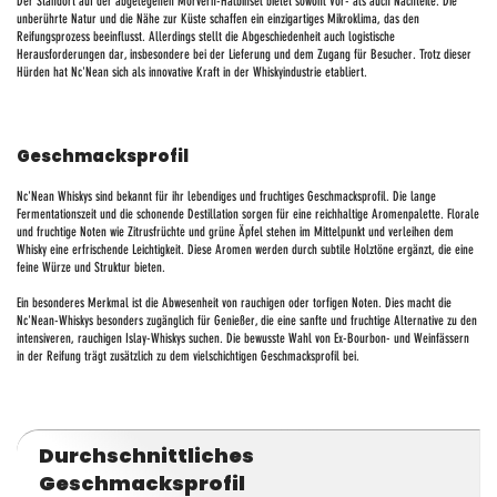
Der Standort auf der abgelegenen Morvern-Halbinsel bietet sowohl Vor- als auch Nachteile. Die
unberührte Natur und die Nähe zur Küste schaffen ein einzigartiges Mikroklima, das den
Reifungsprozess beeinflusst. Allerdings stellt die Abgeschiedenheit auch logistische
Herausforderungen dar, insbesondere bei der Lieferung und dem Zugang für Besucher. Trotz dieser
Hürden hat Nc'Nean sich als innovative Kraft in der Whiskyindustrie etabliert.
Geschmacksprofil
Nc'Nean Whiskys sind bekannt für ihr lebendiges und fruchtiges Geschmacksprofil. Die lange
Fermentationszeit und die schonende Destillation sorgen für eine reichhaltige Aromenpalette. Florale
und fruchtige Noten wie Zitrusfrüchte und grüne Äpfel stehen im Mittelpunkt und verleihen dem
Whisky eine erfrischende Leichtigkeit. Diese Aromen werden durch subtile Holztöne ergänzt, die eine
feine Würze und Struktur bieten.
Ein besonderes Merkmal ist die Abwesenheit von rauchigen oder torfigen Noten. Dies macht die
Nc'Nean-Whiskys besonders zugänglich für Genießer, die eine sanfte und fruchtige Alternative zu den
intensiveren, rauchigen Islay-Whiskys suchen. Die bewusste Wahl von Ex-Bourbon- und Weinfässern
in der Reifung trägt zusätzlich zu dem vielschichtigen Geschmacksprofil bei.
Durchschnittliches
Geschmacksprofil