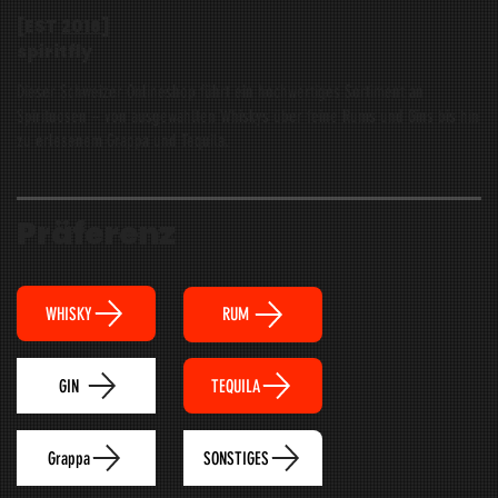
[EST
2016
]
spiritfly
Dieser Schweizer Onlineshop führt ein hochwertiges Sortiment an
Spirituosen – von ausgewählten Whiskys über feine Rums und Gins bis hin
zu erlesenem Grappa und Tequila.
Präferenz
WHISKY
RUM
TEQUILA
GIN
Grappa
SONSTIGES