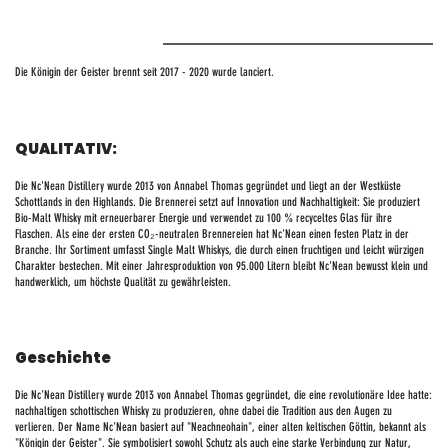
Die Königin der Geister brennt seit 2017 - 2020 wurde lanciert.
QUALITATIV:
Die Nc'Nean Distillery wurde 2013 von Annabel Thomas gegründet und liegt an der Westküste
Schottlands in den Highlands. Die Brennerei setzt auf Innovation und Nachhaltigkeit: Sie produziert
Bio-Malt Whisky mit erneuerbarer Energie und verwendet zu 100 % recyceltes Glas für ihre
Flaschen. Als eine der ersten CO₂-neutralen Brennereien hat Nc'Nean einen festen Platz in der
Branche. Ihr Sortiment umfasst Single Malt Whiskys, die durch einen fruchtigen und leicht würzigen
Charakter bestechen. Mit einer Jahresproduktion von 95.000 Litern bleibt Nc'Nean bewusst klein und
handwerklich, um höchste Qualität zu gewährleisten.
Geschichte
Die Nc'Nean Distillery wurde 2013 von Annabel Thomas gegründet, die eine revolutionäre Idee hatte:
nachhaltigen schottischen Whisky zu produzieren, ohne dabei die Tradition aus den Augen zu
verlieren. Der Name Nc'Nean basiert auf "Neachneohain", einer alten keltischen Göttin, bekannt als
"Königin der Geister". Sie symbolisiert sowohl Schutz als auch eine starke Verbindung zur Natur,