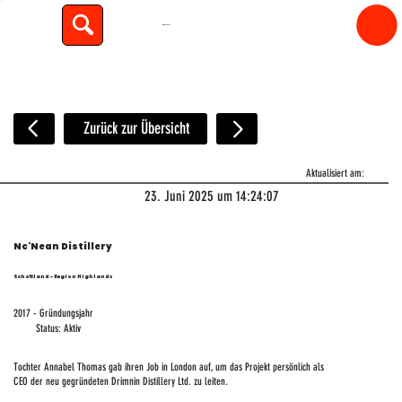
spiritfly
Zurück zur Übersicht
Aktualisiert am:
23. Juni 2025 um 14:24:07
Nc'Nean Distillery
Schottland - Region Highlands
2017 - Gründungsjahr
Status: Aktiv
Tochter Annabel Thomas gab ihren Job in London auf, um das Projekt persönlich als
CEO der neu gegründeten Drimnin Distillery Ltd. zu leiten.