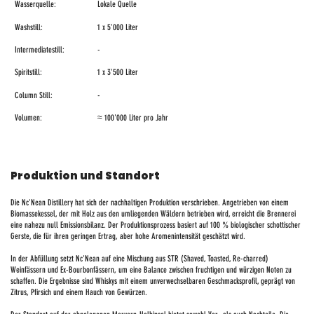
Wasserquelle:
Lokale Quelle
Washstill:
1 x 5'000 Liter
Intermediatestill:
-
Spiritstill:
1 x 3'500 Liter
Column Still:
-
Volumen:
≈ 100'000 Liter pro Jahr
Produktion und Standort
Die Nc'Nean Distillery hat sich der nachhaltigen Produktion verschrieben. Angetrieben von einem
Biomassekessel, der mit Holz aus den umliegenden Wäldern betrieben wird, erreicht die Brennerei
eine nahezu null Emissionsbilanz. Der Produktionsprozess basiert auf 100 % biologischer schottischer
Gerste, die für ihren geringen Ertrag, aber hohe Aromenintensität geschätzt wird.
In der Abfüllung setzt Nc'Nean auf eine Mischung aus STR (Shaved, Toasted, Re-charred)
Weinfässern und Ex-Bourbonfässern, um eine Balance zwischen fruchtigen und würzigen Noten zu
schaffen. Die Ergebnisse sind Whiskys mit einem unverwechselbaren Geschmacksprofil, geprägt von
Zitrus, Pfirsich und einem Hauch von Gewürzen.