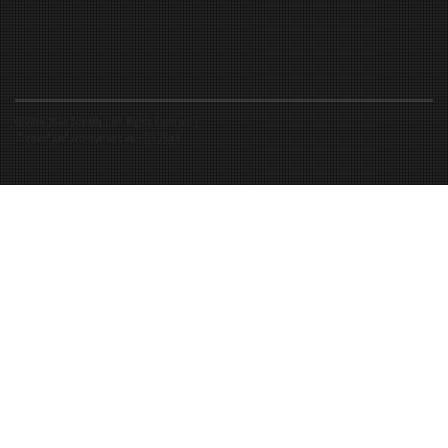
©2016-2026 Spiritfly | All Rights Reserved |
Created and accompanied by
-
FIBUSioN