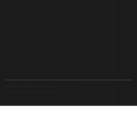
©2016-2026 Spiritfly | All Rights Reserved |
Created and accompanied by
-
FIBUSioN