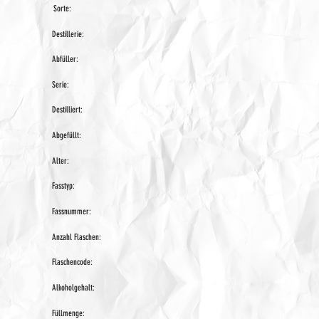
Sorte:
Destillerie:
Abfüller:
Serie:
Destilliert:
Abgefüllt:
Alter:
Fasstyp:
Fassnummer:
Anzahl Flaschen:
Flaschencode:
Alkoholgehalt:
Füllmenge: