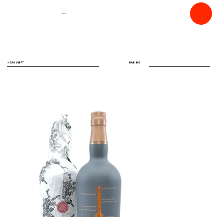
spiritfly
HERKUNFT
RATING