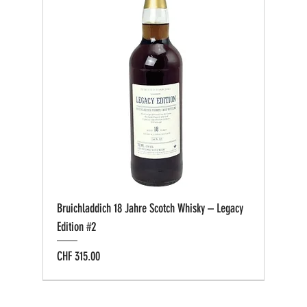
Bruichladdich 18 Jahre Scotch Whisky – Legacy
Edition #2
Preis
CHF 315.00
Bio zertifiziert
Bio zertifiziert
Tasting-Box
Private Cask