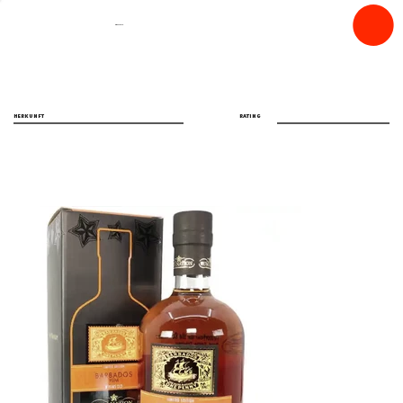
spiritfly
HERKUNFT
RATING