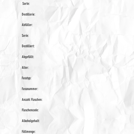
Sorte:
Destillerie:
Abfüller:
Serie:
Destilliert:
Abgefüllt:
Alter:
Fasstyp:
Fassnummer:
Anzahl Flaschen:
Flaschencode:
Alkoholgehalt:
Füllmenge: