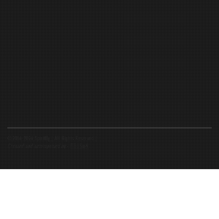
©2016-2026 Spiritfly | All Rights Reserved |
Created and accompanied by
-
FIBUSioN