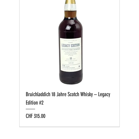
Bruichladdich 18 Jahre Scotch Whisky – Legacy
Edition #2
Preis
CHF 315.00
Bio zertifiziert
Bio zertifiziert
Tasting-Box
Private Cask