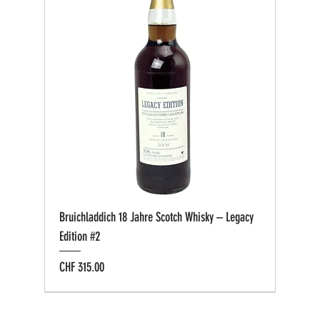
Bruichladdich 18 Jahre Scotch Whisky – Legacy
Edition #2
Preis
CHF 315.00
Bio zertifiziert
Bio zertifiziert
Tasting-Box
Private Cask