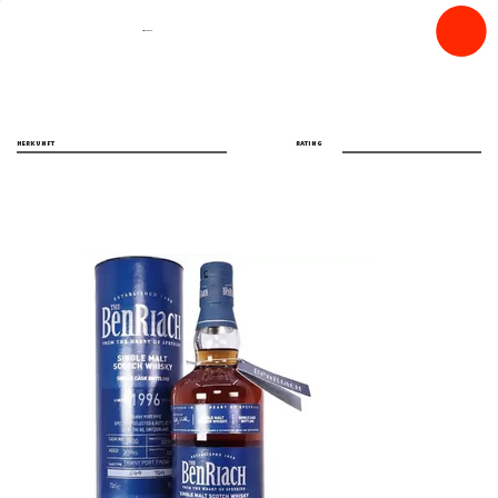
spiritfly
HERKUNFT
RATING