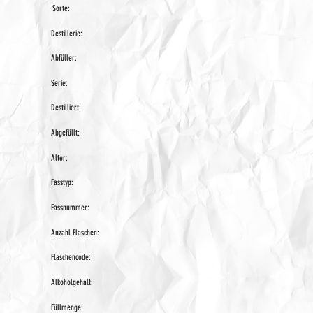
Sorte:
Destillerie:
Abfüller:
Serie:
Destilliert:
Abgefüllt:
Alter:
Fasstyp:
Fassnummer:
Anzahl Flaschen:
Flaschencode:
Alkoholgehalt:
Füllmenge: