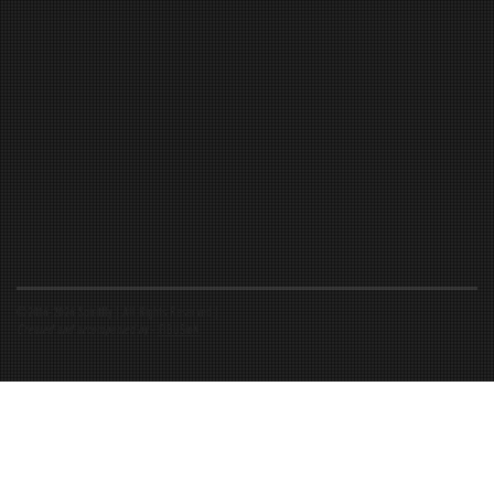
©2016-2026 Spiritfly | All Rights Reserved |
Created and accompanied by
-
FIBUSioN