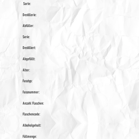
Sorte:
Destillerie:
Abfüller:
Serie:
Destilliert:
Abgefüllt:
Alter:
Fasstyp:
Fassnummer:
Anzahl Flaschen:
Flaschencode:
Alkoholgehalt:
Füllmenge: