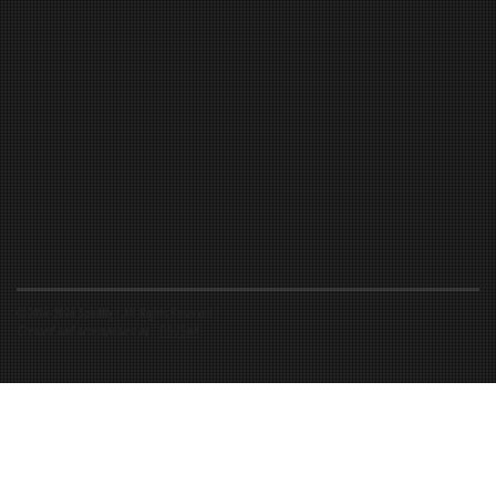
©2016-2026 Spiritfly | All Rights Reserved |
Created and accompanied by
-
FIBUSioN