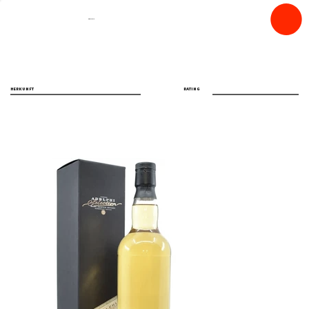
spiritfly
HERKUNFT
RATING