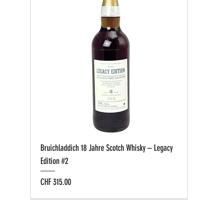
Bruichladdich 18 Jahre Scotch Whisky – Legacy
Edition #2
Preis
CHF 315.00
Bio zertifiziert
Bio zertifiziert
Tasting-Box
Private Cask