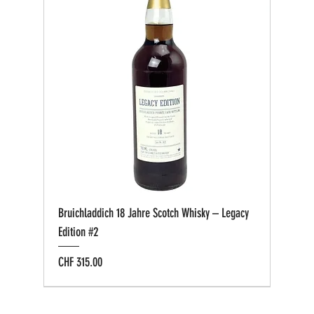
Bruichladdich 18 Jahre Scotch Whisky – Legacy
Edition #2
Preis
CHF 315.00
Bio zertifiziert
Bio zertifiziert
Tasting-Box
Private Cask