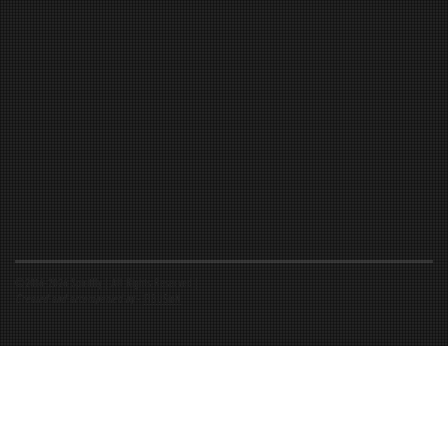
©2016-2026 Spiritfly | All Rights Reserved |
Created and accompanied by
-
FIBUSioN