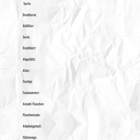
Sorte:
Destillerie:
Abfüller:
Serie:
Destilliert:
Abgefüllt:
Alter:
Fasstyp:
Fassnummer:
Anzahl Flaschen:
Flaschencode:
Alkoholgehalt:
Füllmenge: