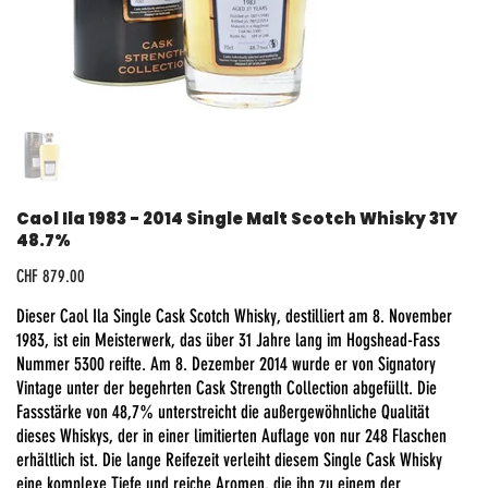
Caol Ila 1983 - 2014 Single Malt Scotch Whisky 31Y
48.7%
Preis
CHF 879.00
Dieser Caol Ila Single Cask Scotch Whisky, destilliert am 8. November
1983, ist ein Meisterwerk, das über 31 Jahre lang im Hogshead-Fass
Nummer 5300 reifte. Am 8. Dezember 2014 wurde er von Signatory
Vintage unter der begehrten Cask Strength Collection abgefüllt. Die
Fassstärke von 48,7% unterstreicht die außergewöhnliche Qualität
dieses Whiskys, der in einer limitierten Auflage von nur 248 Flaschen
erhältlich ist. Die lange Reifezeit verleiht diesem Single Cask Whisky
eine komplexe Tiefe und reiche Aromen, die ihn zu einem der