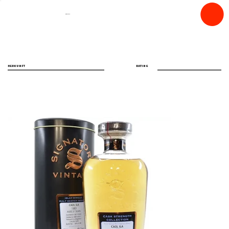
spiritfly
HERKUNFT
RATING