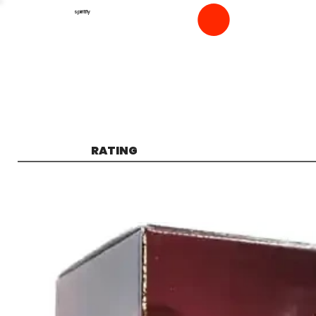
spiritfly
RATING