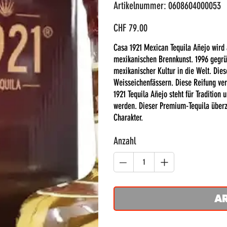
Artikelnummer:
Artikelnummer:
0608604000053
0608604000053
Preis
CHF 79.00
Casa 1921 Mexican Tequila Añejo wird
mexikanischen Brennkunst. 1996 gegründ
mexikanischer Kultur in die Welt. Dies
Weisseichenfässern. Diese Reifung ver
1921 Tequila Añejo steht für Tradition 
werden. Dieser Premium-Tequila überz
Charakter.
Anzahl
A