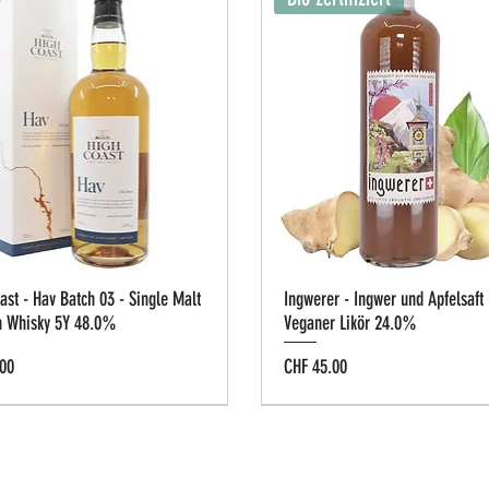
ast - Hav Batch 03 - Single Malt
Ingwerer - Ingwer und Apfelsaft 
h Whisky 5Y 48.0%
Veganer Likör 24.0%
Preis
00
CHF 45.00
g-Box
e Cask