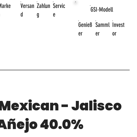
Marke
Versan
Zahlun
Servic
GSI-Modell
n
d
g
e
Genieß
Samml
Invest
er
er
or
 Mexican - Jalisco
 Añejo 40.0%