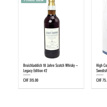
Bruichladdich 18 Jahre Scotch Whisky –
High Co
Legacy Edition #2
Swedis
Preis
Preis
CHF 315.00
CHF 75.
Tastin
Privat