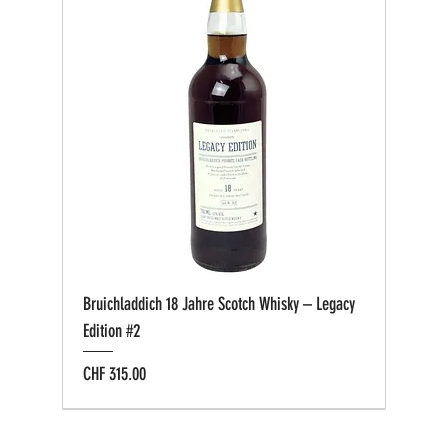
Bruichladdich 18 Jahre Scotch Whisky – Legacy
Edition #2
Preis
CHF 315.00
Bio zertifiziert
Bio zertifiziert
Tasting-Box
Private Cask