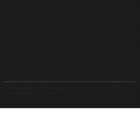
©2016-2026 Spiritfly | All Rights Reserved |
Created and accompanied by
-
FIBUSioN