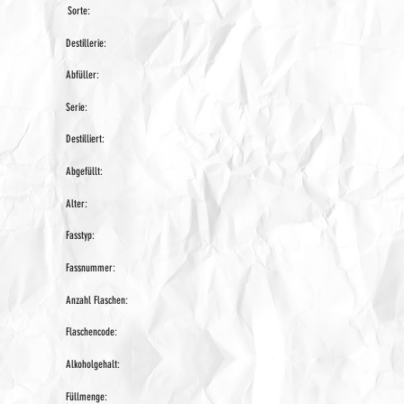
Sorte:
Destillerie:
Abfüller:
Serie:
Destilliert:
Abgefüllt:
Alter:
Fasstyp:
Fassnummer:
Anzahl Flaschen:
Flaschencode:
Alkoholgehalt:
Füllmenge: