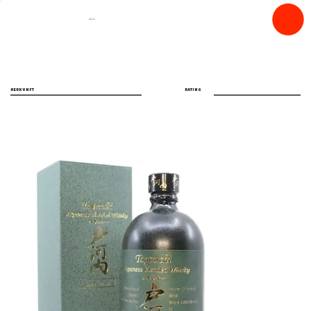
spiritfly
HERKUNFT
RATING