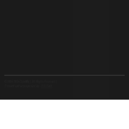
©2016-2026 Spiritfly | All Rights Reserved |
Created and accompanied by
-
FIBUSioN