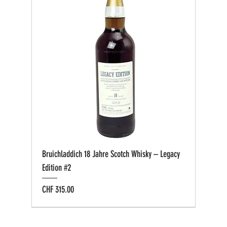
Bruichladdich 18 Jahre Scotch Whisky – Legacy
Edition #2
Preis
CHF 315.00
Bio zertifiziert
Bio zertifiziert
Tasting-Box
Private Cask