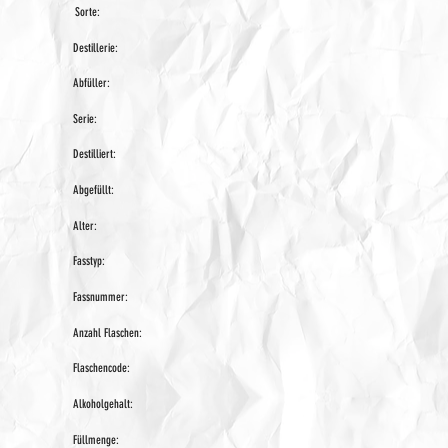
Sorte:
Destillerie:
Abfüller:
Serie:
Destilliert:
Abgefüllt:
Alter:
Fasstyp:
Fassnummer:
Anzahl Flaschen:
Flaschencode:
Alkoholgehalt:
Füllmenge: