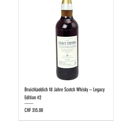
Bruichladdich 18 Jahre Scotch Whisky – Legacy
Edition #2
Preis
CHF 315.00
Bio zertifiziert
Bio zertifiziert
Tasting-Box
Private Cask