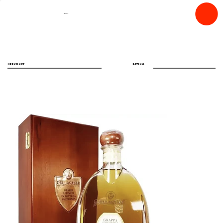
spiritfly
HERKUNFT
RATING