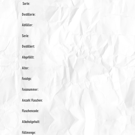
Sorte:
Destillerie:
Abfüller:
Serie:
Destilliert:
Abgefüllt:
Alter:
Fasstyp:
Fassnummer:
Anzahl Flaschen:
Flaschencode:
Alkoholgehalt:
Füllmenge: