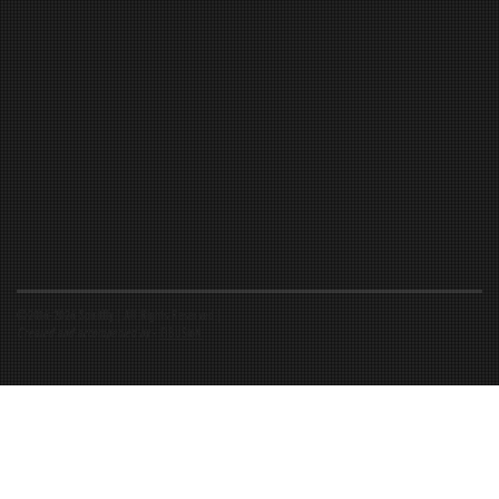
©2016-2026 Spiritfly | All Rights Reserved |
Created and accompanied by
-
FIBUSioN