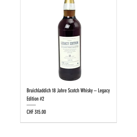
Bruichladdich 18 Jahre Scotch Whisky – Legacy
Edition #2
Preis
CHF 315.00
Bio zertifiziert
Bio zertifiziert
Tasting-Box
Private Cask