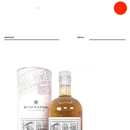
spiritfly
HERKUNFT
RATING