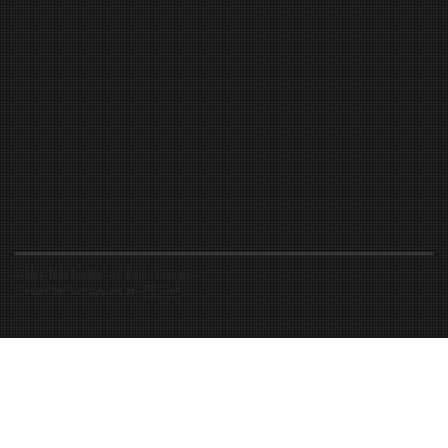
©2016-2026 Spiritfly | All Rights Reserved |
Created and accompanied by
-
FIBUSioN