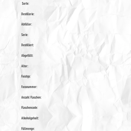
Sorte:
Destillerie:
Abfüller:
Serie:
Destilliert:
Abgefüllt:
Alter:
Fasstyp:
Fassnummer:
Anzahl Flaschen:
Flaschencode:
Alkoholgehalt:
Füllmenge: