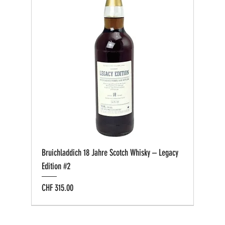
Bruichladdich 18 Jahre Scotch Whisky – Legacy
Edition #2
Preis
CHF 315.00
Bio zertifiziert
Bio zertifiziert
Tasting-Box
Private Cask