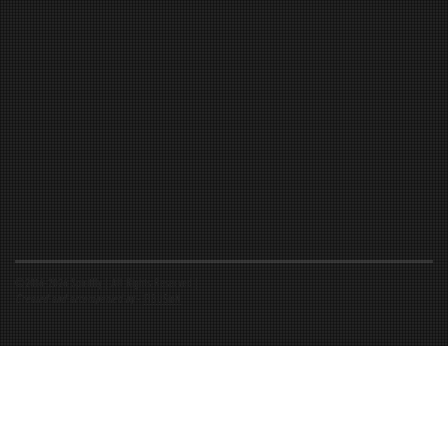
©2016-2026 Spiritfly | All Rights Reserved |
Created and accompanied by
-
FIBUSioN