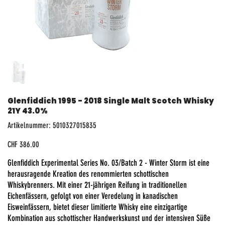
Glenfiddich 1995 - 2018 Single Malt Scotch Whisky
21Y 43.0%
Artikelnummer:
Artikelnummer:
5010327015835
5010327015835
Preis
CHF 386.00
Glenfiddich Experimental Series No. 03/Batch 2 - Winter Storm ist eine
herausragende Kreation des renommierten schottischen
Whiskybrenners. Mit einer 21-jährigen Reifung in traditionellen
Eichenfässern, gefolgt von einer Veredelung in kanadischen
Eisweinfässern, bietet dieser limitierte Whisky eine einzigartige
Kombination aus schottischer Handwerkskunst und der intensiven Süße