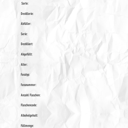
Sorte:
Destillerie:
Abfüller:
Serie:
Destilliert:
Abgefüllt:
Alter:
Fasstyp:
Fassnummer:
Anzahl Flaschen:
Flaschencode:
Alkoholgehalt:
Füllmenge: