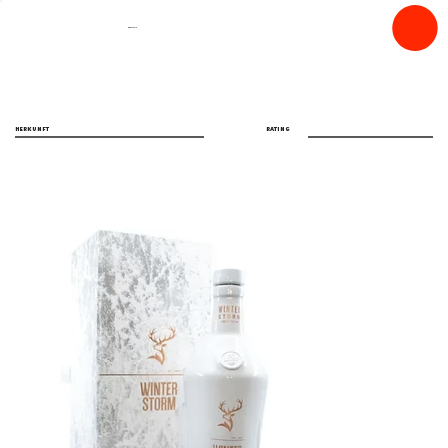
spiritfly
HERKUNFT
RATING