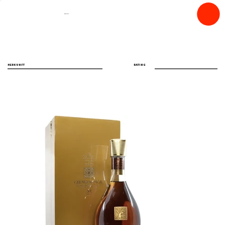
spiritfly
HERKUNFT
RATING