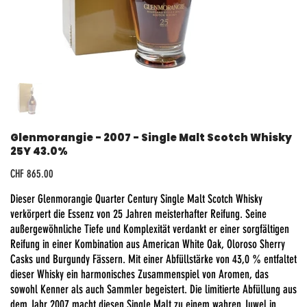
Glenmorangie - 2007 - Single Malt Scotch Whisky
25Y 43.0%
Preis
CHF 865.00
Dieser Glenmorangie Quarter Century Single Malt Scotch Whisky
verkörpert die Essenz von 25 Jahren meisterhafter Reifung. Seine
außergewöhnliche Tiefe und Komplexität verdankt er einer sorgfältigen
Reifung in einer Kombination aus American White Oak, Oloroso Sherry
Casks und Burgundy Fässern. Mit einer Abfüllstärke von 43,0 % entfaltet
dieser Whisky ein harmonisches Zusammenspiel von Aromen, das
sowohl Kenner als auch Sammler begeistert. Die limitierte Abfüllung aus
dem Jahr 2007 macht diesen Single Malt zu einem wahren Juwel in