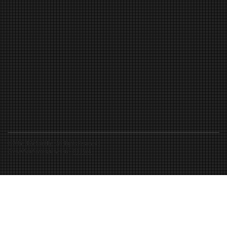
©2016-2026 Spiritfly | All Rights Reserved |
Created and accompanied by
-
FIBUSioN