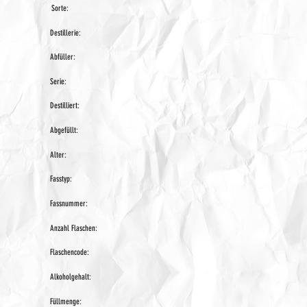
Sorte:
Destillerie:
Abfüller:
Serie:
Destilliert:
Abgefüllt:
Alter:
Fasstyp:
Fassnummer:
Anzahl Flaschen:
Flaschencode:
Alkoholgehalt:
Füllmenge: