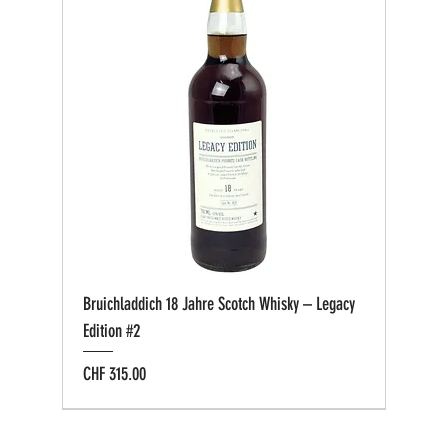
Bruichladdich 18 Jahre Scotch Whisky – Legacy
Edition #2
Preis
CHF 315.00
Bio zertifiziert
Bio zertifiziert
Tasting-Box
Private Cask