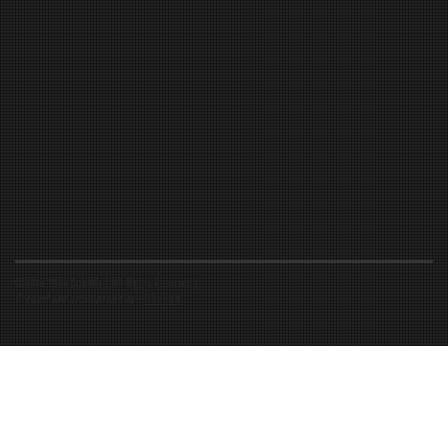
©2016-2026 Spiritfly | All Rights Reserved |
Created and accompanied by
-
FIBUSioN