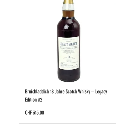
Bruichladdich 18 Jahre Scotch Whisky – Legacy
Edition #2
Preis
CHF 315.00
Bio zertifiziert
Bio zertifiziert
Tasting-Box
Private Cask