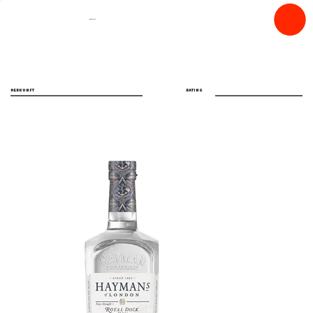
spiritfly
HERKUNFT
RATING