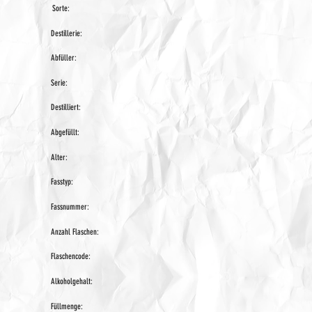
Sorte:
Destillerie:
Abfüller:
Serie:
Destilliert:
Abgefüllt:
Alter:
Fasstyp:
Fassnummer:
Anzahl Flaschen:
Flaschencode:
Alkoholgehalt:
Füllmenge: