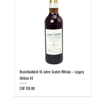
Bruichladdich 18 Jahre Scotch Whisky – Legacy
Edition #2
Preis
CHF 315.00
Bio zertifiziert
Bio zertifiziert
Tasting-Box
Private Cask