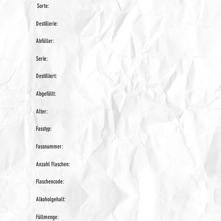
Sorte:
Destillerie:
Abfüller:
Serie:
Destilliert:
Abgefüllt:
Alter:
Fasstyp:
Fassnummer:
Anzahl Flaschen:
Flaschencode:
Alkoholgehalt:
Füllmenge: