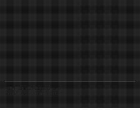
©2016-2026 Spiritfly | All Rights Reserved |
Created and accompanied by
-
FIBUSioN