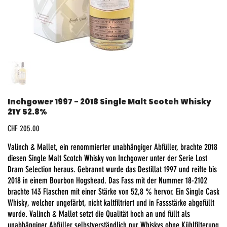
Inchgower 1997 - 2018 Single Malt Scotch Whisky
21Y 52.8%
Preis
CHF 205.00
Valinch & Mallet, ein renommierter unabhängiger Abfüller, brachte 2018
diesen Single Malt Scotch Whisky von Inchgower unter der Serie Lost
Dram Selection heraus. Gebrannt wurde das Destillat 1997 und reifte bis
2018 in einem Bourbon Hogshead. Das Fass mit der Nummer 18-2102
brachte 143 Flaschen mit einer Stärke von 52,8 % hervor. Ein Single Cask
Whisky, welcher ungefärbt, nicht kaltfiltriert und in Fassstärke abgefüllt
wurde. Valinch & Mallet setzt die Qualität hoch an und füllt als
unabhängiger Abfüller selbstverständlich nur Whiskys ohne Kühlfilterung