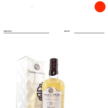
spiritfly
HERKUNFT
RATING