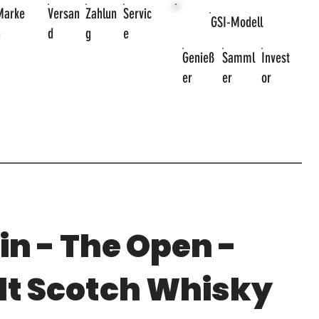
Marke
Versan
Zahlun
Servic
GSI-Modell
n
d
g
e
Genieß
Samml
Invest
er
er
or
n - The Open -
lt Scotch Whisky