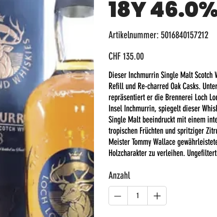
18Y 46.0
Artikelnummer:
Artikelnummer:
5016840157212
5016840157212
Preis
CHF 135.00
Dieser Inchmurrin Single Malt Scotch 
Refill und Re-charred Oak Casks. Unter
repräsentiert er die Brennerei Loch Lo
Insel Inchmurrin, spiegelt dieser Whis
Single Malt beeindruckt mit einem in
tropischen Früchten und spritziger Zit
Meister Tommy Wallace gewährleistet
Holzcharakter zu verleihen. Ungefilter
Anzahl