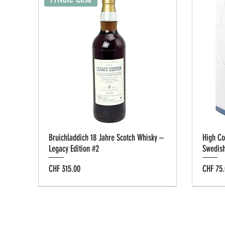
Bruichladdich 18 Jahre Scotch Whisky –
High Co
Legacy Edition #2
Swedis
Preis
Preis
CHF 315.00
CHF 75.
Tastin
Privat