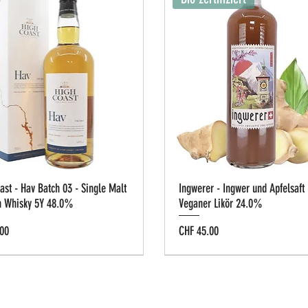
ast - Hav Batch 03 - Single Malt
Ingwerer - Ingwer und Apfelsaft 
h Whisky 5Y 48.0%
Veganer Likör 24.0%
Preis
00
CHF 45.00
g-Box
e Cask