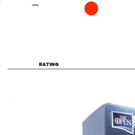
spiritfly
RATING