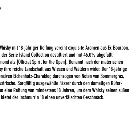
%
Whisky mit 18-jähriger Reifung vereint exquisite Aromen aus Ex-Bourbon,
 der Serie Island Collection destilliert und mit 46.0% abgefüllt,
mond als [Official Spirit for the Open]. Benannt nach der malerischen
ky ihre reiche Landschaft aus Wiesen und Wäldern wider. Der 18-jährige
tensiven Eichenholz-Charakter, durchzogen von Noten von Sommergras,
rusfrische. Sorgfältig ausgewählte Fässer durch den damaligen Küfer-
en eine Reifung von mindestens 18 Jahren, um dem Whisky seinen süßen
t bietet der Inchmurrin 18 einen unverfälschten Geschmack.