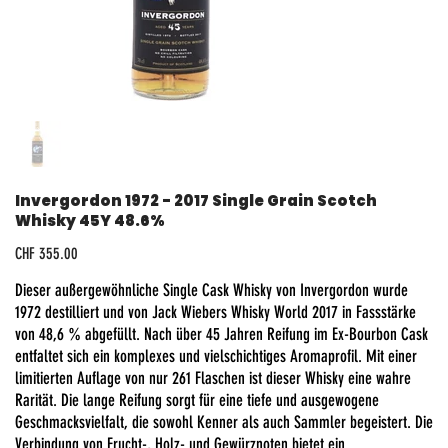
Invergordon 1972 - 2017 Single Grain Scotch
Whisky 45Y 48.6%
Preis
CHF 355.00
Dieser außergewöhnliche Single Cask Whisky von Invergordon wurde
1972 destilliert und von Jack Wiebers Whisky World 2017 in Fassstärke
von 48,6 % abgefüllt. Nach über 45 Jahren Reifung im Ex-Bourbon Cask
entfaltet sich ein komplexes und vielschichtiges Aromaprofil. Mit einer
limitierten Auflage von nur 261 Flaschen ist dieser Whisky eine wahre
Rarität. Die lange Reifung sorgt für eine tiefe und ausgewogene
Geschmacksvielfalt, die sowohl Kenner als auch Sammler begeistert. Die
Verbindung von Frucht-, Holz- und Gewürznoten bietet ein