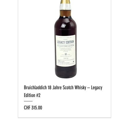
Bruichladdich 18 Jahre Scotch Whisky – Legacy
Edition #2
Preis
CHF 315.00
Bio zertifiziert
Bio zertifiziert
Tasting-Box
Private Cask