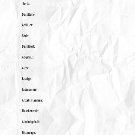
Sorte:
Destillerie:
Abfüller:
Serie:
Destilliert:
Abgefüllt:
Alter:
Fasstyp:
Fassnummer:
Anzahl Flaschen:
Flaschencode:
Alkoholgehalt:
Füllmenge: