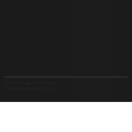
©2016-2026 Spiritfly | All Rights Reserved |
Created and accompanied by
-
FIBUSioN