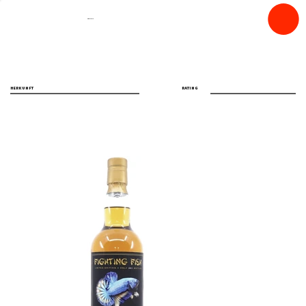
spiritfly
HERKUNFT
RATING