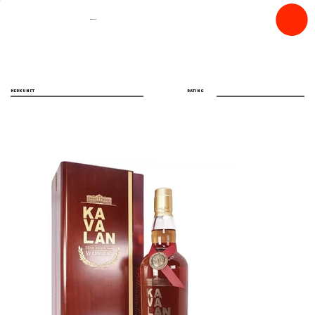
spiritfly
HERKUNFT
RATING