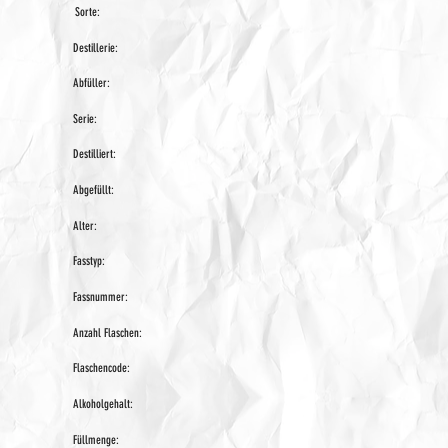
Sorte:
Destillerie:
Abfüller:
Serie:
Destilliert:
Abgefüllt:
Alter:
Fasstyp:
Fassnummer:
Anzahl Flaschen:
Flaschencode:
Alkoholgehalt:
Füllmenge: