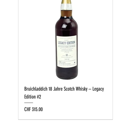
Bruichladdich 18 Jahre Scotch Whisky – Legacy
Edition #2
Preis
CHF 315.00
Bio zertifiziert
Bio zertifiziert
Tasting-Box
Private Cask