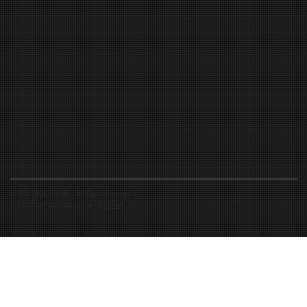
©2016-2026 Spiritfly | All Rights Reserved |
Created and accompanied by
-
FIBUSioN