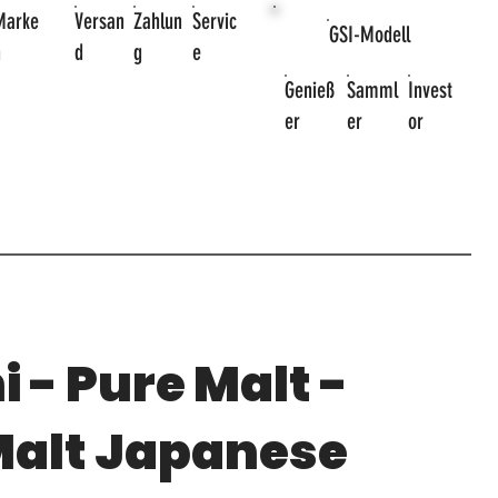
Marke
Versan
Zahlun
Servic
GSI-Modell
n
d
g
e
Genieß
Samml
Invest
er
er
or
 - Pure Malt -
Malt Japanese