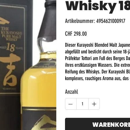
Whisky 1
Artikelnummer:
Artikelnummer:
4954621000917
4954621000917
Preis
CHF 298.00
Dieser Kurayoshi Blended Malt Japan
abgefüllt und besticht durch seine 18-
Präfektur Tottori am Fuß des Berges D
ihres erstklassigen Wassers. Die ext
Reifung des Whiskys. Der Kurayoshi Bl
komplexes, rauchiges Aroma aus, das 
Anzahl
WARENKOR