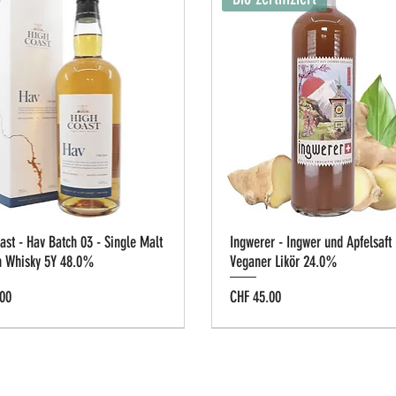
ast - Hav Batch 03 - Single Malt
Ingwerer - Ingwer und Apfelsaft 
h Whisky 5Y 48.0%
Veganer Likör 24.0%
Preis
00
CHF 45.00
g-Box
e Cask