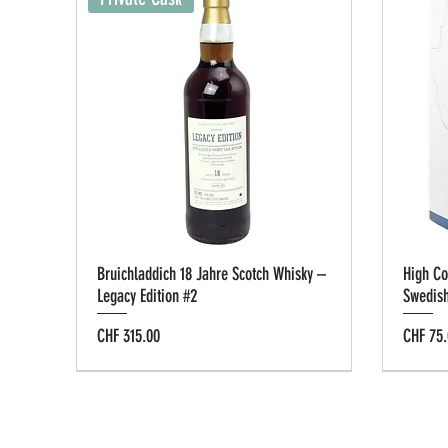
Bruichladdich 18 Jahre Scotch Whisky –
High Co
Legacy Edition #2
Swedis
Preis
Preis
CHF 315.00
CHF 75.
Tastin
Privat