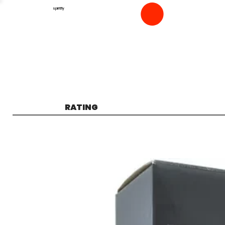
spiritfly
RATING