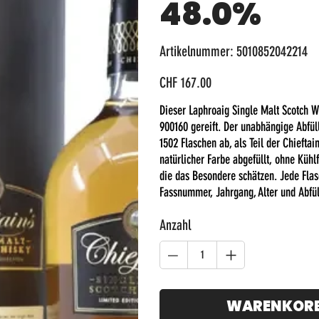
48.0%
Artikelnummer:
Artikelnummer:
5010852042214
5010852042214
Preis
CHF 167.00
Dieser Laphroaig Single Malt Scotch Wh
900160 gereift. Der unabhängige Abfüll
1502 Flaschen ab, als Teil der Chiefta
natürlicher Farbe abgefüllt, ohne Kühlf
die das Besondere schätzen. Jede Flas
Fassnummer, Jahrgang, Alter und Abfü
Anzahl
WARENKOR