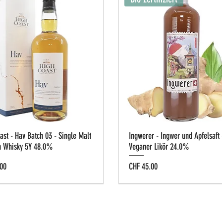
ast - Hav Batch 03 - Single Malt
Ingwerer - Ingwer und Apfelsaft 
h Whisky 5Y 48.0%
Veganer Likör 24.0%
Preis
00
CHF 45.00
g-Box
e Cask