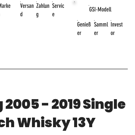
Marke
Versan
Zahlun
Servic
GSI-Modell
n
d
g
e
Genieß
Samml
Invest
er
er
or
 2005 - 2019 Single
ch Whisky 13Y