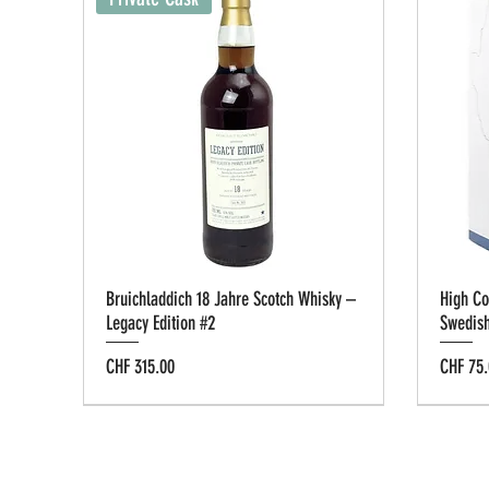
Bruichladdich 18 Jahre Scotch Whisky –
High Co
Legacy Edition #2
Swedis
Preis
Preis
CHF 315.00
CHF 75.
Tastin
Privat