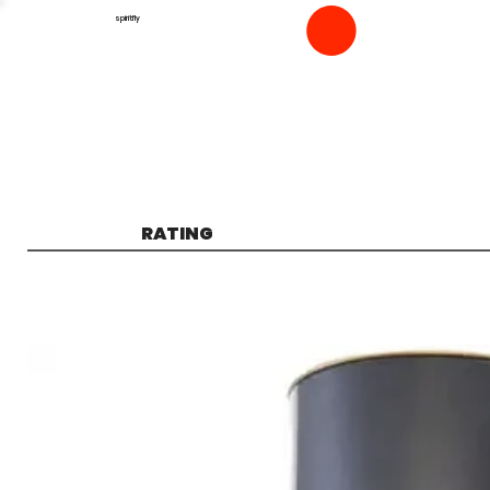
spiritfly
RATING