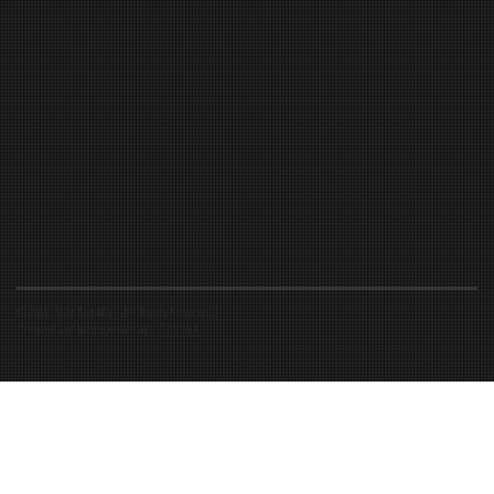
©2016-2026 Spiritfly | All Rights Reserved |
Created and accompanied by
-
FIBUSioN