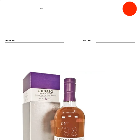
spiritfly
HERKUNFT
RATING