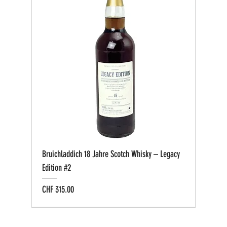
Bruichladdich 18 Jahre Scotch Whisky – Legacy
Edition #2
Preis
CHF 315.00
Bio zertifiziert
Bio zertifiziert
Tasting-Box
Private Cask