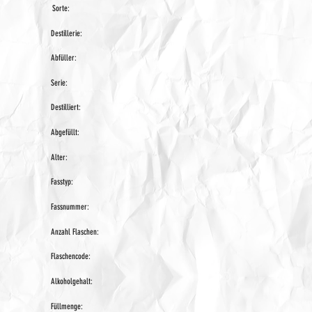
Sorte:
Destillerie:
Abfüller:
Serie:
Destilliert:
Abgefüllt:
Alter:
Fasstyp:
Fassnummer:
Anzahl Flaschen:
Flaschencode:
Alkoholgehalt:
Füllmenge: