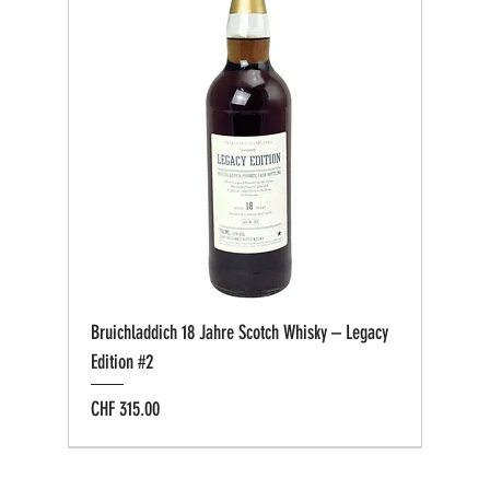
Bruichladdich 18 Jahre Scotch Whisky – Legacy
Edition #2
Preis
CHF 315.00
Bio zertifiziert
Bio zertifiziert
Tasting-Box
Private Cask