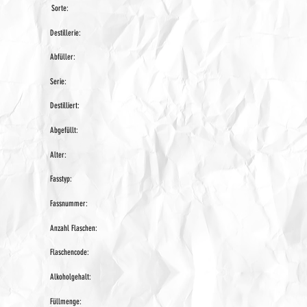
Sorte:
Destillerie:
Abfüller:
Serie:
Destilliert:
Abgefüllt:
Alter:
Fasstyp:
Fassnummer:
Anzahl Flaschen:
Flaschencode:
Alkoholgehalt:
Füllmenge: