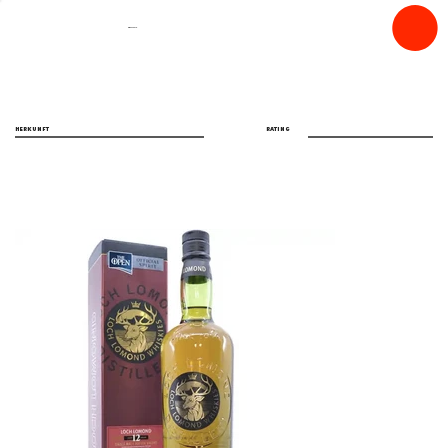
spiritfly
HERKUNFT
RATING