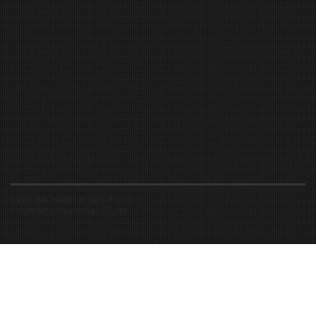
©2016-2026 Spiritfly | All Rights Reserved |
Created and accompanied by
-
FIBUSioN