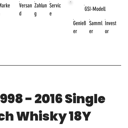
Marke
Versan
Zahlun
Servic
GSI-Modell
n
d
g
e
Genieß
Samml
Invest
er
er
or
998 - 2016 Single
ch Whisky 18Y