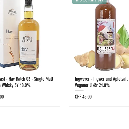
ast - Hav Batch 03 - Single Malt
Ingwerer - Ingwer und Apfelsaft 
h Whisky 5Y 48.0%
Veganer Likör 24.0%
Preis
00
CHF 45.00
g-Box
e Cask