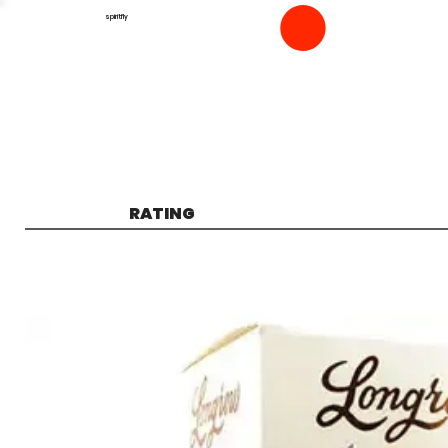
spiritfly
RATING