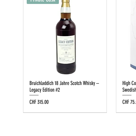
Bruichladdich 18 Jahre Scotch Whisky –
High Co
Legacy Edition #2
Swedis
Preis
Preis
CHF 315.00
CHF 75.
Tastin
Privat