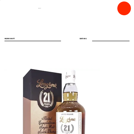
spiritfly
HERKUNFT
RATING