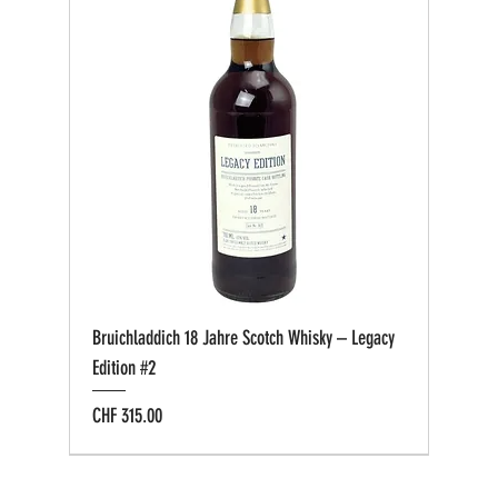
Bruichladdich 18 Jahre Scotch Whisky – Legacy
Edition #2
Preis
CHF 315.00
Bio zertifiziert
Bio zertifiziert
Tasting-Box
Private Cask