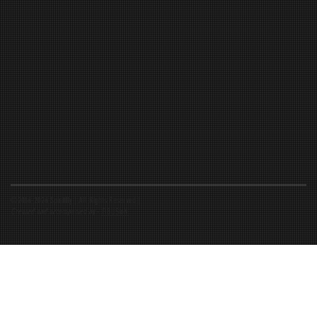
©2016-2026 Spiritfly | All Rights Reserved |
Created and accompanied by
-
FIBUSioN