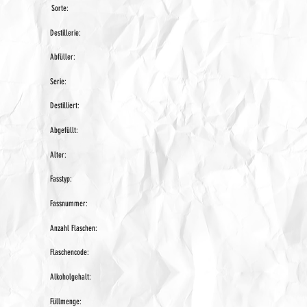
Sorte:
Destillerie:
Abfüller:
Serie:
Destilliert:
Abgefüllt:
Alter:
Fasstyp:
Fassnummer:
Anzahl Flaschen:
Flaschencode:
Alkoholgehalt:
Füllmenge: