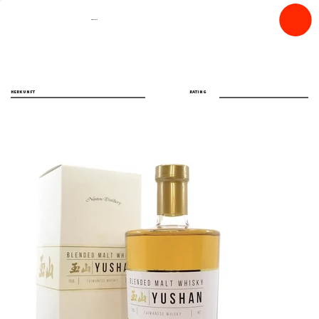
spiritfly
HERKUNFT
RATING