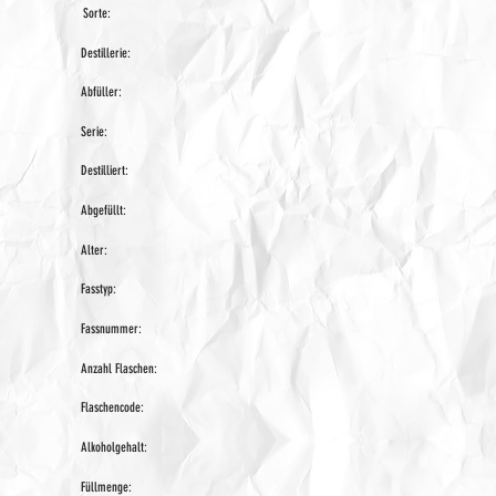
Sorte:
Destillerie:
Abfüller:
Serie:
Destilliert:
Abgefüllt:
Alter:
Fasstyp:
Fassnummer:
Anzahl Flaschen:
Flaschencode:
Alkoholgehalt:
Füllmenge: