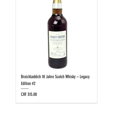
Bruichladdich 18 Jahre Scotch Whisky – Legacy
Edition #2
Preis
CHF 315.00
Bio zertifiziert
Bio zertifiziert
Tasting-Box
Private Cask