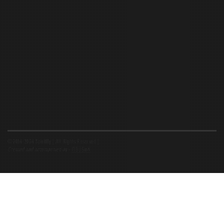
©2016-2026 Spiritfly | All Rights Reserved |
Created and accompanied by
-
FIBUSioN