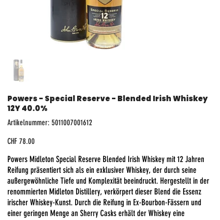
Powers - Special Reserve - Blended Irish Whiskey
12Y 40.0%
Artikelnummer:
Artikelnummer:
5011007001612
5011007001612
Preis
CHF 78.00
Powers Midleton Special Reserve Blended Irish Whiskey mit 12 Jahren
Reifung präsentiert sich als ein exklusiver Whiskey, der durch seine
außergewöhnliche Tiefe und Komplexität beeindruckt. Hergestellt in der
renommierten Midleton Distillery, verkörpert dieser Blend die Essenz
irischer Whiskey-Kunst. Durch die Reifung in Ex-Bourbon-Fässern und
einer geringen Menge an Sherry Casks erhält der Whiskey eine