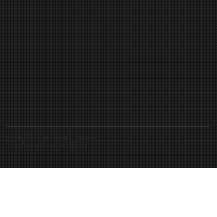
©2016-2026 Spiritfly | All Rights Reserved |
Created and accompanied by
-
FIBUSioN