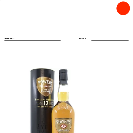
spiritfly
HERKUNFT
RATING