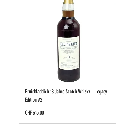
Bruichladdich 18 Jahre Scotch Whisky – Legacy
Edition #2
Preis
CHF 315.00
Bio zertifiziert
Bio zertifiziert
Tasting-Box
Private Cask