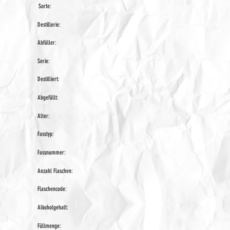
Sorte:
Destillerie:
Abfüller:
Serie:
Destilliert:
Abgefüllt:
Alter:
Fasstyp:
Fassnummer:
Anzahl Flaschen:
Flaschencode:
Alkoholgehalt:
Füllmenge: