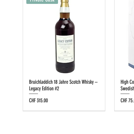
Bruichladdich 18 Jahre Scotch Whisky –
High Co
Legacy Edition #2
Swedis
Preis
Preis
CHF 315.00
CHF 75.
Tastin
Privat