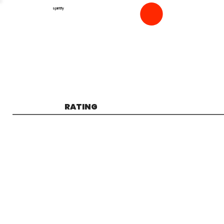
spiritfly
RATING