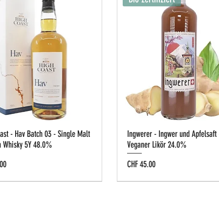
ast - Hav Batch 03 - Single Malt
Ingwerer - Ingwer und Apfelsaft 
h Whisky 5Y 48.0%
Veganer Likör 24.0%
Preis
00
CHF 45.00
g-Box
e Cask