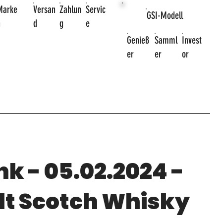
Marke
Versan
Zahlun
Servic
GSI-Modell
n
d
g
e
Genieß
Samml
Invest
er
er
or
k - 05.02.2024 -
lt Scotch Whisky