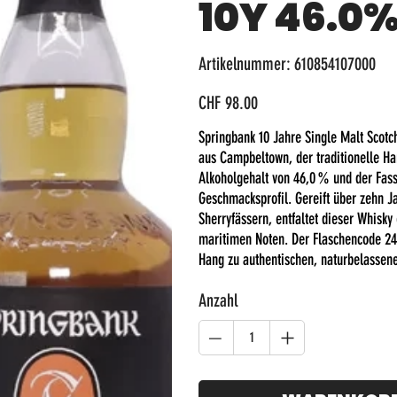
10Y 46.0
Artikelnummer:
Artikelnummer:
610854107000
610854107000
Preis
CHF 98.00
Springbank 10 Jahre Single Malt Scotch
aus Campbeltown, der traditionelle H
Alkoholgehalt von 46,0 % und der Fasss
Geschmacksprofil. Gereift über zehn 
Sherryfässern, entfaltet dieser Whisk
maritimen Noten. Der Flaschencode 24/
Hang zu authentischen, naturbelassene
Anzahl