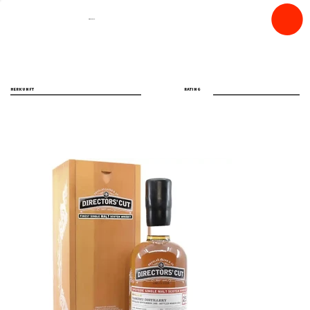
spiritfly
HERKUNFT
RATING