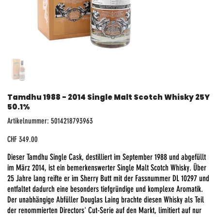
Tamdhu 1988 - 2014 Single Malt Scotch Whisky 25Y
50.1%
Artikelnummer:
Artikelnummer:
5014218793963
5014218793963
Preis
CHF 349.00
Dieser Tamdhu Single Cask, destilliert im September 1988 und abgefüllt
im März 2014, ist ein bemerkenswerter Single Malt Scotch Whisky. Über
25 Jahre lang reifte er im Sherry Butt mit der Fassnummer DL 10297 und
entfaltet dadurch eine besonders tiefgründige und komplexe Aromatik.
Der unabhängige Abfüller Douglas Laing brachte diesen Whisky als Teil
der renommierten Directors' Cut-Serie auf den Markt, limitiert auf nur