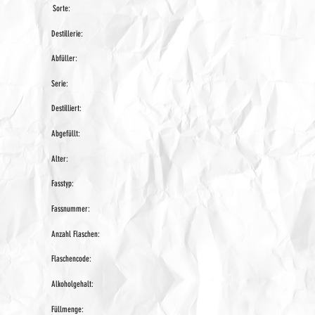
Sorte:
Destillerie:
Abfüller:
Serie:
Destilliert:
Abgefüllt:
Alter:
Fasstyp:
Fassnummer:
Anzahl Flaschen:
Flaschencode:
Alkoholgehalt:
Füllmenge: