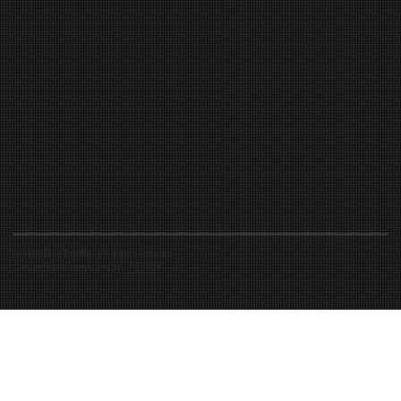
©2016-2026 Spiritfly | All Rights Reserved |
Created and accompanied by
-
FIBUSioN