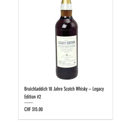
Bruichladdich 18 Jahre Scotch Whisky – Legacy
Edition #2
Preis
CHF 315.00
Bio zertifiziert
Bio zertifiziert
Tasting-Box
Private Cask