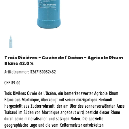
Trois Rivières - Cuvée de l'Océan - Agricole Rhum
Blanc 42.0%
Artikelnummer:
Artikelnummer:
3267130032432
3267130032432
Preis
CHF 39.00
Trois Rivières Cuvée de l'Océan, ein bemerkenswerter Agricole Rhum
Blanc aus Martinique, überzeugt mit seiner einzigartigen Herkunft.
Hergestellt aus Zuckerrohrsaft, der am Ufer des sonnenverwöhnten Anse
Trabaud im Süden von Martinique angebaut wird, besticht dieser Rhum
durch seine mineralischen und salzigen Noten. Die spezielle
geographische Lage und die vom Kellermeister entwickelten