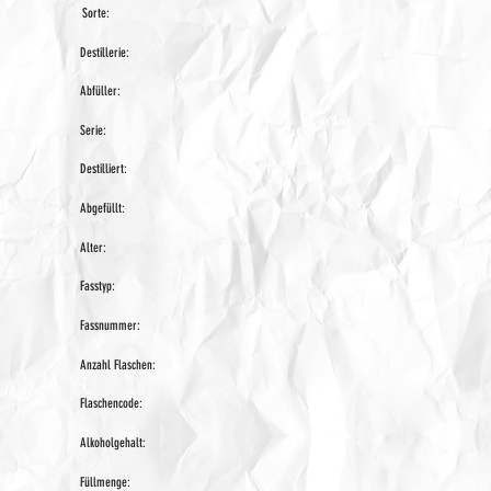
Sorte:
Destillerie:
Abfüller:
Serie:
Destilliert:
Abgefüllt:
Alter:
Fasstyp:
Fassnummer:
Anzahl Flaschen:
Flaschencode:
Alkoholgehalt:
Füllmenge: