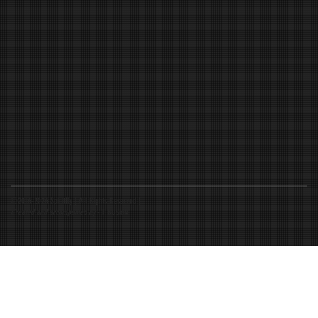
©2016-2026 Spiritfly | All Rights Reserved |
Created and accompanied by
-
FIBUSioN