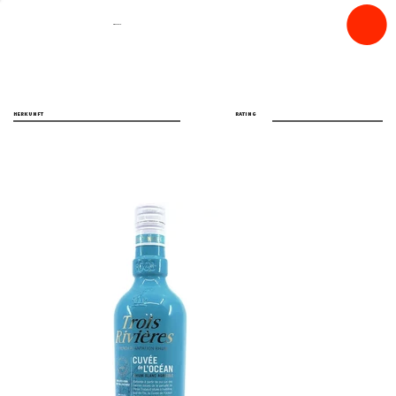
spiritfly
HERKUNFT
RATING