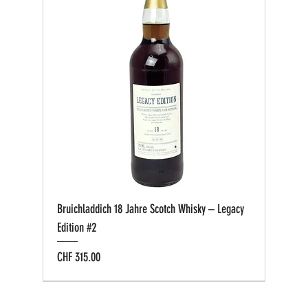
Bruichladdich 18 Jahre Scotch Whisky – Legacy
Edition #2
Preis
CHF 315.00
Bio zertifiziert
Bio zertifiziert
Tasting-Box
Private Cask