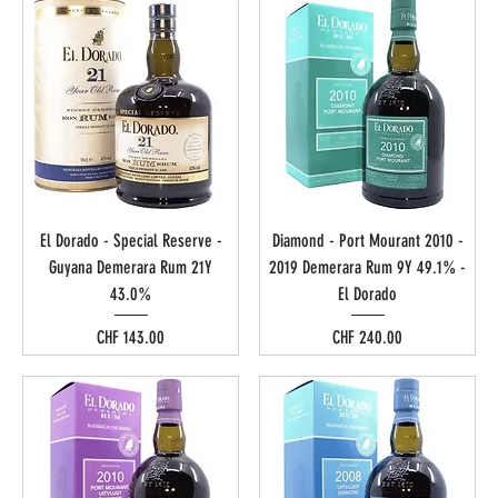
El Dorado - Special Reserve -
Diamond - Port Mourant 2010 -
Guyana Demerara Rum 21Y
2019 Demerara Rum 9Y 49.1% -
43.0%
El Dorado
Preis
Preis
CHF 143.00
CHF 240.00