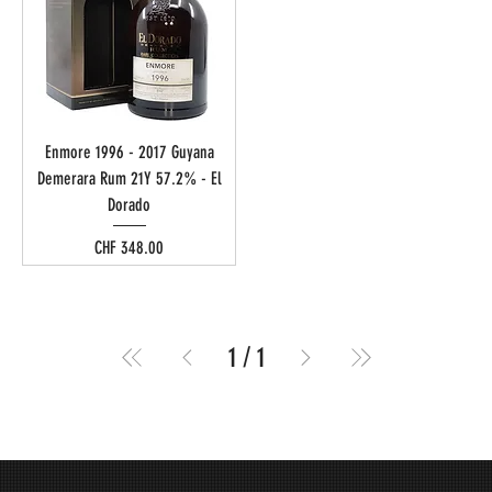
Enmore 1996 - 2017 Guyana
Demerara Rum 21Y 57.2% - El
Dorado
Preis
CHF 348.00
1
/
1