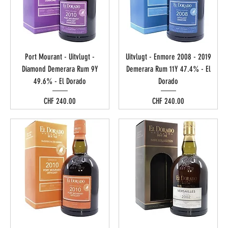
Port Mourant - Uitvlugt -
Uitvlugt - Enmore 2008 - 2019
Diamond Demerara Rum 9Y
Demerara Rum 11Y 47.4% - El
49.6% - El Dorado
Dorado
Preis
Preis
CHF 240.00
CHF 240.00