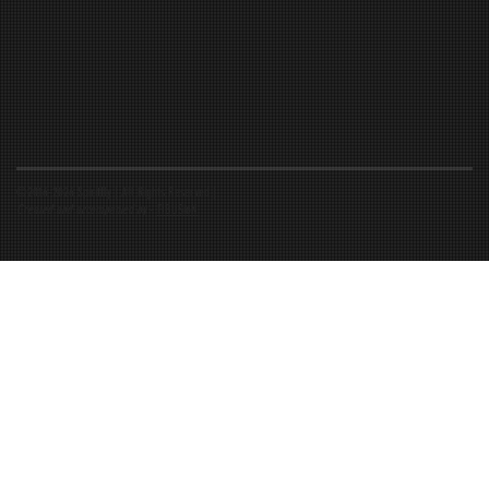
©2016-2026 Spiritfly | All Rights Reserved |
Created and accompanied by
-
FIBUSioN