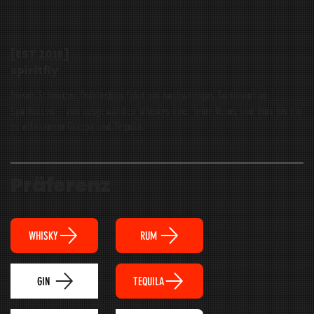
[EST
2016
]
spiritfly
Dieser Schweizer Onlineshop führt ein hochwertiges Sortiment an
Spirituosen – von ausgewählten Whiskys über feine Rums und Gins bis hin
zu erlesenem Grappa und Tequila.
Präferenz
WHISKY
RUM
TEQUILA
GIN