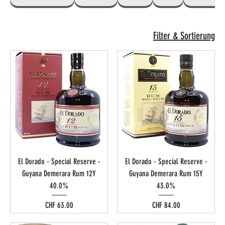
Filter & Sortierung
El Dorado - Special Reserve -
El Dorado - Special Reserve -
Guyana Demerara Rum 12Y
Guyana Demerara Rum 15Y
40.0%
43.0%
Preis
Preis
CHF 63.00
CHF 84.00