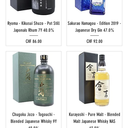
Ryoma - Kikusui Shuzo - Pot Still
Sakurao Hamagou - Edition 2019 -
Japonais Rhum 7Y 40.0%
Japanese Dry Gin 47.0%
Preis
Preis
CHF 86.00
CHF 92.00
Chugoku Jozo - Togouchi -
Kurayoshi - Pure Malt - Blended
Blended Japanese Whisky 9Y
Malt Japanese Whisky NAS