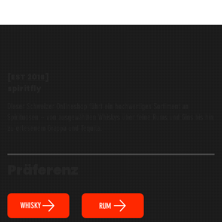
[EST
2016
]
spiritfly
Dieser Schweizer Onlineshop führt ein hochwertiges Sortiment an
Spirituosen – von ausgewählten Whiskys über feine Rums und Gins bis hin
zu erlesenem Grappa und Tequila.
Präferenz
WHISKY
RUM