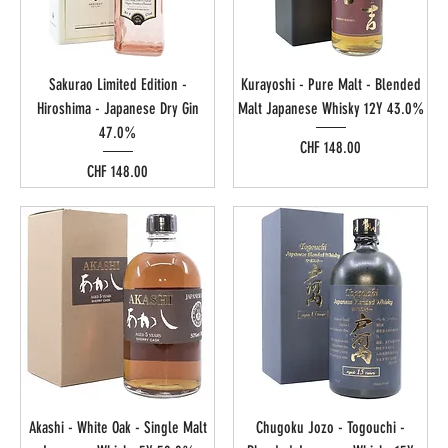
Sakurao Limited Edition -
Kurayoshi - Pure Malt - Blended
Hiroshima - Japanese Dry Gin
Malt Japanese Whisky 12Y 43.0%
47.0%
Preis
CHF 148.00
Preis
CHF 148.00
Akashi - White Oak - Single Malt
Chugoku Jozo - Togouchi -