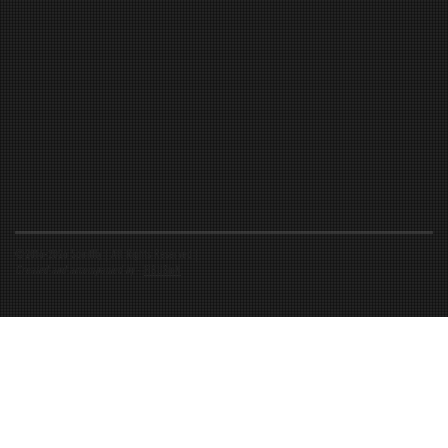
©2016-2026 Spiritfly | All Rights Reserved |
Created and accompanied by
-
FIBUSioN