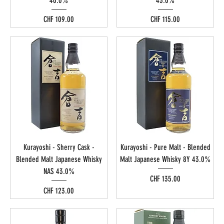
40.0%
43.0%
Preis
Preis
CHF 109.00
CHF 115.00
Kurayoshi - Sherry Cask -
Kurayoshi - Pure Malt - Blended
Blended Malt Japanese Whisky
Malt Japanese Whisky 8Y 43.0%
NAS 43.0%
Preis
CHF 135.00
Preis
CHF 123.00