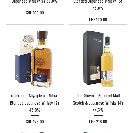
Japanese Whisky 5Y 50.0%
Blended Japanese Whisky 15Y
43.8%
Preis
CHF 166.00
Preis
CHF 190.00
Yoichi und Miyagikyo - Nikka -
The Glover - Blended Malt
Blended Japanese Whisky 12Y
Scotch & Japanese Whisky 14Y
43.0%
44.3%
Preis
Preis
CHF 198.00
CHF 218.00