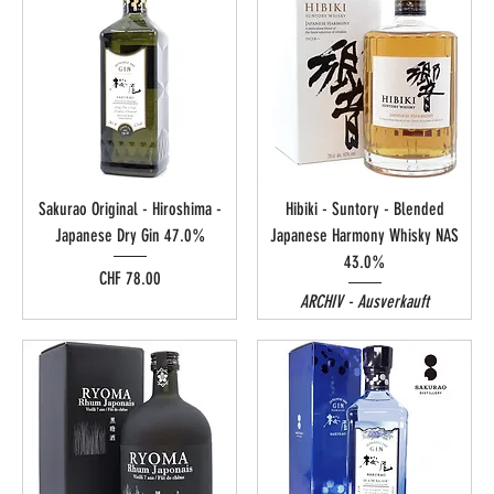
Sakurao Original - Hiroshima -
Hibiki - Suntory - Blended
Japanese Dry Gin 47.0%
Japanese Harmony Whisky NAS
43.0%
Preis
CHF 78.00
ARCHIV - Ausverkauft