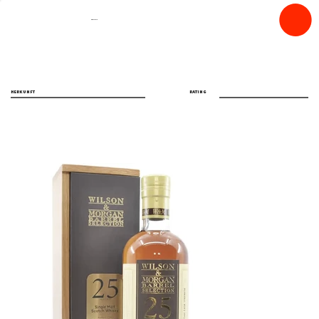
spiritfly
HERKUNFT
RATING