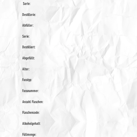
Sorte:
Destillerie:
Abfüller:
Serie:
Destilliert:
Abgefüllt:
Alter:
Fasstyp:
Fassnummer:
Anzahl Flaschen:
Flaschencode:
Alkoholgehalt:
Füllmenge: