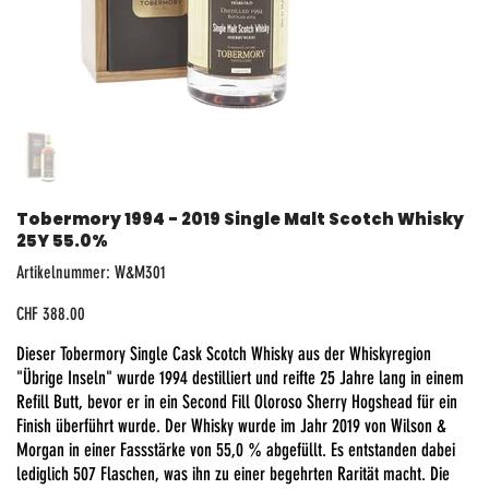
Tobermory 1994 - 2019 Single Malt Scotch Whisky
25Y 55.0%
Artikelnummer:
Artikelnummer:
W&M301
W&M301
Preis
CHF 388.00
Dieser Tobermory Single Cask Scotch Whisky aus der Whiskyregion
"Übrige Inseln" wurde 1994 destilliert und reifte 25 Jahre lang in einem
Refill Butt, bevor er in ein Second Fill Oloroso Sherry Hogshead für ein
Finish überführt wurde. Der Whisky wurde im Jahr 2019 von Wilson &
Morgan in einer Fassstärke von 55,0 % abgefüllt. Es entstanden dabei
lediglich 507 Flaschen, was ihn zu einer begehrten Rarität macht. Die