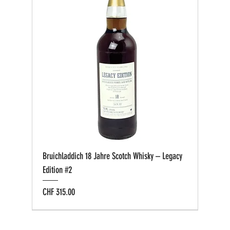
Bruichladdich 18 Jahre Scotch Whisky – Legacy
Edition #2
Preis
CHF 315.00
Bio zertifiziert
Bio zertifiziert
Tasting-Box
Private Cask