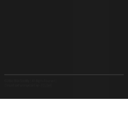
©2016-2026 Spiritfly | All Rights Reserved |
Created and accompanied by
-
FIBUSioN