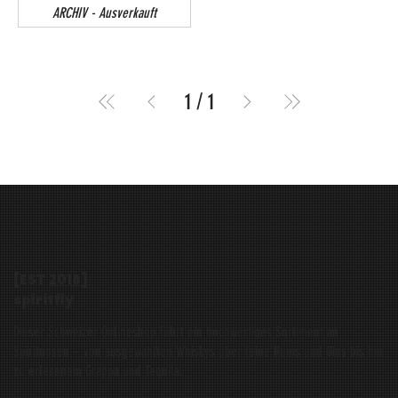
ARCHIV - Ausverkauft
1
/
1
[EST
2016
]
spiritfly
Dieser Schweizer Onlineshop führt ein hochwertiges Sortiment an
Spirituosen – von ausgewählten Whiskys über feine Rums und Gins bis hin
zu erlesenem Grappa und Tequila.