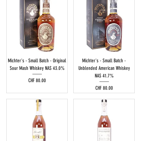
Michter's - Small Batch - Original
Michter's - Small Batch -
Sour Mash Whiskey NAS 43.0%
Unblended American Whiskey
NAS 41.7%
Preis
CHF 80.00
Preis
CHF 80.00