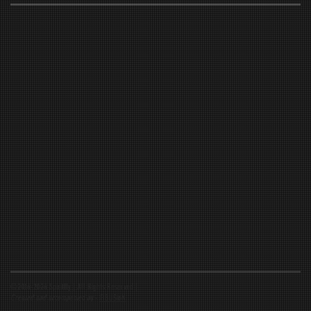
©2016-2026 Spiritfly | All Rights Reserved |
Created and accompanied by
-
FIBUSioN